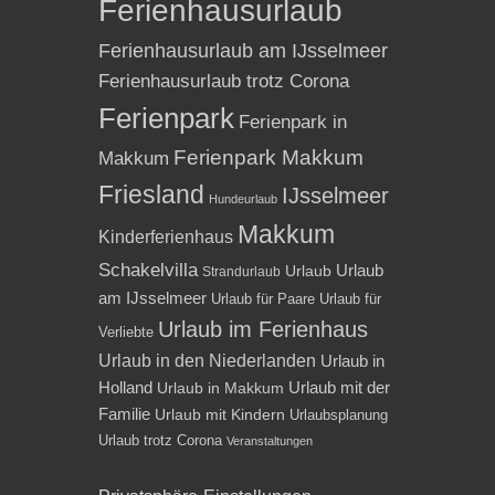
Ferienhausurlaub
Ferienhausurlaub am IJsselmeer
Ferienhausurlaub trotz Corona
Ferienpark
Ferienpark in
Ferienpark Makkum
Makkum
Friesland
IJsselmeer
Hundeurlaub
Makkum
Kinderferienhaus
Schakelvilla
Urlaub
Urlaub
Strandurlaub
am IJsselmeer
Urlaub für Paare
Urlaub für
Urlaub im Ferienhaus
Verliebte
Urlaub in den Niederlanden
Urlaub in
Holland
Urlaub mit der
Urlaub in Makkum
Familie
Urlaub mit Kindern
Urlaubsplanung
Urlaub trotz Corona
Veranstaltungen