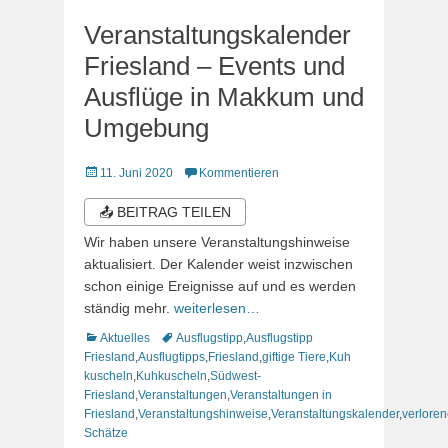
Veranstaltungskalender
Friesland – Events und
Ausflüge in Makkum und
Umgebung
Veröffentlicht
11. Juni 2020
Kommentieren
am
📤 BEITRAG TEILEN
Wir haben unsere Veranstaltungshinweise
aktualisiert. Der Kalender weist inzwischen
schon einige Ereignisse auf und es werden
ständig mehr.
weiterlesen…
Kategorien
Schlagworte
Aktuelles
Ausflugstipp
,
Ausflugstipp
Friesland
,
Ausflugtipps
,
Friesland
,
giftige Tiere
,
Kuh
kuscheln
,
Kuhkuscheln
,
Südwest-
Friesland
,
Veranstaltungen
,
Veranstaltungen in
Friesland
,
Veranstaltungshinweise
,
Veranstaltungskalender
,
verlore
Schätze