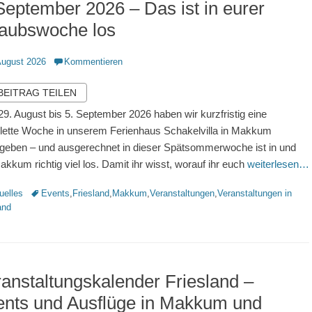
September 2026 – Das ist in eurer
laubswoche los
ntlicht
August 2026
Kommentieren
 BEITRAG TEILEN
9. August bis 5. September 2026 haben wir kurzfristig eine
ette Woche in unserem Ferienhaus Schakelvilla in Makkum
egeben – und ausgerechnet in dieser Spätsommerwoche ist in und
kkum richtig viel los. Damit ihr wisst, worauf ihr euch
weiterlesen…
rien
Schlagworte
uelles
Events
,
Friesland
,
Makkum
,
Veranstaltungen
,
Veranstaltungen in
and
anstaltungskalender Friesland –
ents und Ausflüge in Makkum und