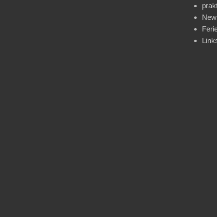
prak
News
Feri
Link