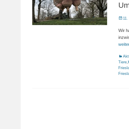
Um
Veröffe
11.
am
Wir h
inzwi
weit
Katego
Akt
Tiere
,
Friesl
Friesl