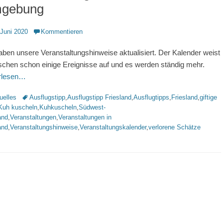
gebung
ntlicht
 Juni 2020
Kommentieren
aben unsere Veranstaltungshinweise aktualisiert. Der Kalender weist
schen schon einige Ereignisse auf und es werden ständig mehr.
erlesen…
rien
Schlagworte
uelles
Ausflugstipp
,
Ausflugstipp Friesland
,
Ausflugtipps
,
Friesland
,
giftige
Kuh kuscheln
,
Kuhkuscheln
,
Südwest-
and
,
Veranstaltungen
,
Veranstaltungen in
and
,
Veranstaltungshinweise
,
Veranstaltungskalender
,
verlorene Schätze