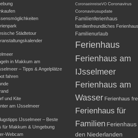
ebung
Coronavirus
CoronaeinreiseVO
nkaufen
Coronavirusupdate
sensmöglichkeiten
Familienferienhaus
rienpark
familienfreundliches Ferienhau
iesische Städtetour
Familienurlaub
ranstaltungskalender
Ferienhaus
elmeer
Ferienhaus am
geln in Makkum am
sselmeer – Tipps & Angelplätze
IJsselmeer
ot fahren
Ferienhaus am
unde
rand
Wasser
rf und Kite
Ferienhaus fre
nter am IJsselmeer
Ferienhaus für
lugstipps IJsselmeer – Beste
Familien
Ferienhaus 
s für Makkum & Umgebung
den Niederlanden
ter-Webcam