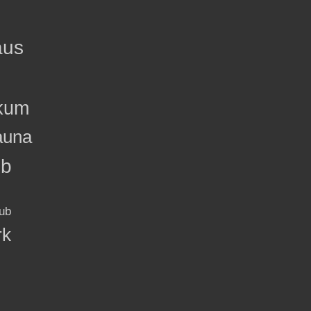
aus
kum
auna
ub
ub
rk