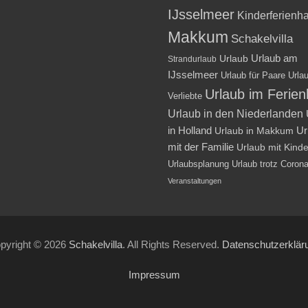
IJsselmeer
Kinderferienh
Makkum
Schakelvilla
Urlaub am
Urlaub
Strandurlaub
IJsselmeer
Urlaub für Paare
Urlau
Urlaub im Ferie
Verliebte
Urlaub in den Niederlanden
in Holland
Ur
Urlaub in Makkum
mit der Familie
Urlaub mit Kind
Urlaubsplanung
Urlaub trotz Coron
Veranstaltungen
pyright © 2026
Schakelvilla
. All Rights Reserved.
Datenschutzerklär
Impressum