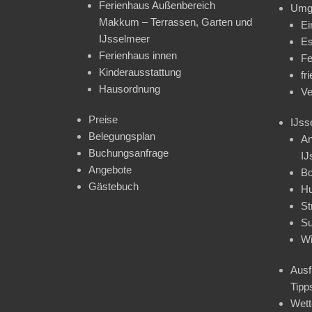
Ferienhaus Außenbereich
Umg
Makkum – Terrassen, Garten und
Ei
IJsselmeer
Es
Ferienhaus innen
Fe
Kinderausstattung
fr
Hausordnung
Ve
Preise
IJss
Belegungsplan
An
Buchungsanfrage
IJ
Angebote
Bo
Gästebuch
H
St
Su
Wi
Ausf
Tipp
Wet