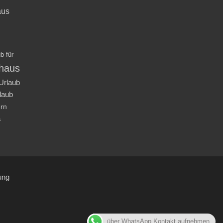
aus
b für
nhaus
Urlaub
laub
ern
a
ung
über WhatsApp Kontakt aufnehmen