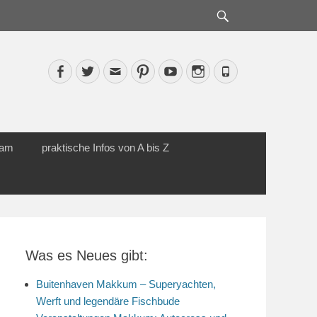
Suche
Facebook
Twitter
Email
Pinterest
YouTube
Instagram
Phone
cam
praktische Infos von A bis Z
Was es Neues gibt:
Buitenhaven Makkum – Superyachten,
Werft und legendäre Fischbude