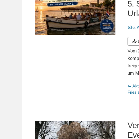
5. 
Ur
Veröffe
6. 
am
📤
Vom 2
kompl
freig
um Ma
Katego
Akt
Friesl
Ver
Ev