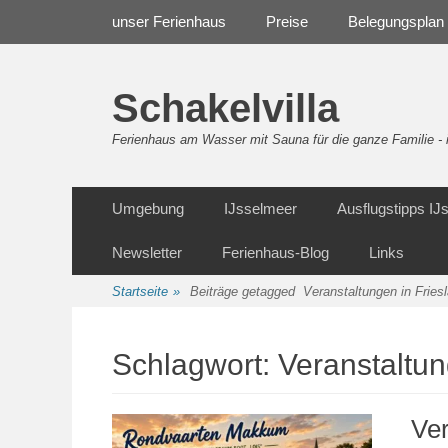
Weiter
Navigation
unser Ferienhaus
Preise
Belegungsplan
zum
Inhalt
Schakelvilla
Ferienhaus am Wasser mit Sauna für die ganze Familie 
Weiter
Sekundäre Navigation
Umgebung
IJsselmeer
Ausflugstipps I
zum
Inhalt
Newsletter
Ferienhaus-Blog
Links
Startseite
»
Beiträge getagged
Veranstaltungen in Fries
Schlagwort:
Veranstaltun
Ver