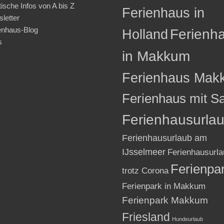
tische Infos von A bis Z
Ferienhaus in
letter
enhaus-Blog
Holland
Ferienh
s
in Makkum
Ferienhaus Mak
Ferienhaus mit S
Ferienhausurla
Ferienhausurlaub am
IJsselmeer
Ferienhausurla
Ferienpa
trotz Corona
Ferienpark in Makkum
Ferienpark Makkum
Friesland
Hundeurlaub