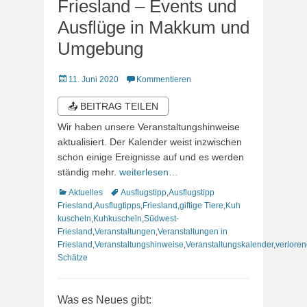
Friesland – Events und
Ausflüge in Makkum und
Umgebung
Veröffentlicht
11. Juni 2020
Kommentieren
am
📤 BEITRAG TEILEN
Wir haben unsere Veranstaltungshinweise
aktualisiert. Der Kalender weist inzwischen
schon einige Ereignisse auf und es werden
ständig mehr.
weiterlesen…
Kategorien
Schlagworte
Aktuelles
Ausflugstipp
,
Ausflugstipp
Friesland
,
Ausflugtipps
,
Friesland
,
giftige Tiere
,
Kuh
kuscheln
,
Kuhkuscheln
,
Südwest-
Friesland
,
Veranstaltungen
,
Veranstaltungen in
Friesland
,
Veranstaltungshinweise
,
Veranstaltungskalender
,
verlore
Schätze
Was es Neues gibt: