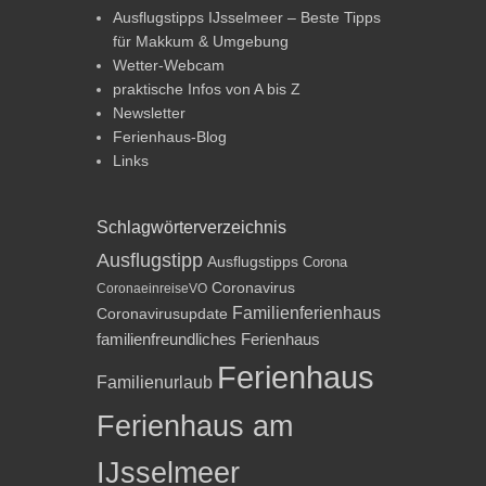
Ausflugstipps IJsselmeer – Beste Tipps
für Makkum & Umgebung
Wetter-Webcam
praktische Infos von A bis Z
Newsletter
Ferienhaus-Blog
Links
Schlagwörterverzeichnis
Ausflugstipp
Ausflugstipps
Corona
Coronavirus
CoronaeinreiseVO
Familienferienhaus
Coronavirusupdate
familienfreundliches Ferienhaus
Ferienhaus
Familienurlaub
Ferienhaus am
IJsselmeer