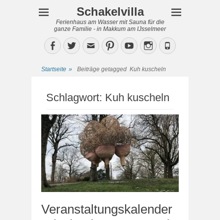
Schakelvilla
Ferienhaus am Wasser mit Sauna für die
ganze Familie - in Makkum am IJsselmeer
Facebook
Twitter
Email
Pinterest
YouTube
Instagram
Phone
Startseite
»
Beiträge getagged
Kuh kuscheln
Schlagwort:
Kuh kuscheln
Veranstaltungskalender