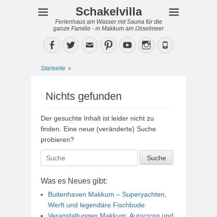
Schakelvilla
Ferienhaus am Wasser mit Sauna für die
ganze Familie - in Makkum am IJsselmeer
Facebook
Twitter
Email
Pinterest
YouTube
Instagram
Phone
Startseite
»
Nichts gefunden
Der gesuchte Inhalt ist leider nicht zu
finden. Eine neue (veränderte) Suche
probieren?
Suche
nach:
Was es Neues gibt:
Buitenhaven Makkum – Superyachten,
Werft und legendäre Fischbude
Veranstaltungen Makkum: Autocross und