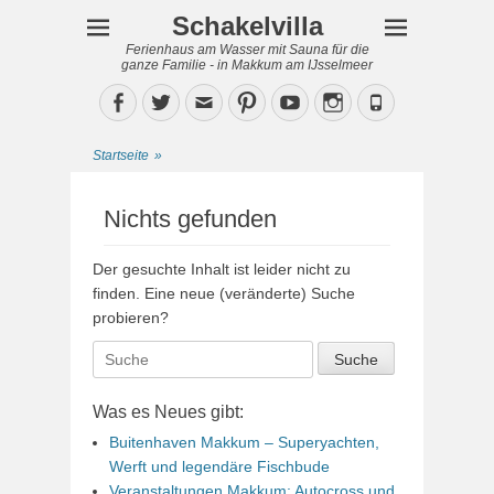
Schakelvilla
Ferienhaus am Wasser mit Sauna für die
ganze Familie - in Makkum am IJsselmeer
Facebook
Twitter
Email
Pinterest
YouTube
Instagram
Phone
Startseite
»
Nichts gefunden
Der gesuchte Inhalt ist leider nicht zu
finden. Eine neue (veränderte) Suche
probieren?
Suche
nach:
Was es Neues gibt:
Buitenhaven Makkum – Superyachten,
Werft und legendäre Fischbude
Veranstaltungen Makkum: Autocross und