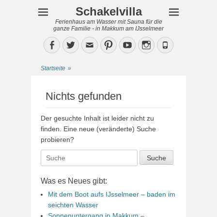
Schakelvilla
Ferienhaus am Wasser mit Sauna für die
ganze Familie - in Makkum am IJsselmeer
Facebook
Twitter
Email
Pinterest
YouTube
Instagram
Phone
Startseite
»
Nichts gefunden
Der gesuchte Inhalt ist leider nicht zu
finden. Eine neue (veränderte) Suche
probieren?
Suche
nach:
Was es Neues gibt:
Mit dem Boot aufs IJsselmeer – baden im
seichten Wasser
Sonnenuntergang in Makkum –