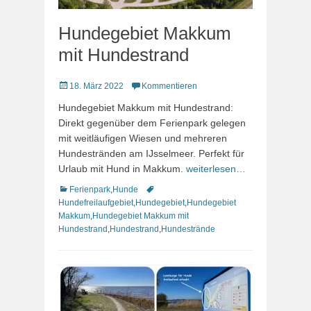
Hundegebiet Makkum
mit Hundestrand
Veröffentlicht
18. März 2022
Kommentieren
am
Hundegebiet Makkum mit Hundestrand:
Direkt gegenüber dem Ferienpark gelegen
mit weitläufigen Wiesen und mehreren
Hundestränden am IJsselmeer. Perfekt für
Urlaub mit Hund in Makkum.
weiterlesen…
Kategorien
Schlagworte
Ferienpark
,
Hunde
Hundefreilaufgebiet
,
Hundegebiet
,
Hundegebiet
Makkum
,
Hundegebiet Makkum mit
Hundestrand
,
Hundestrand
,
Hundestrände