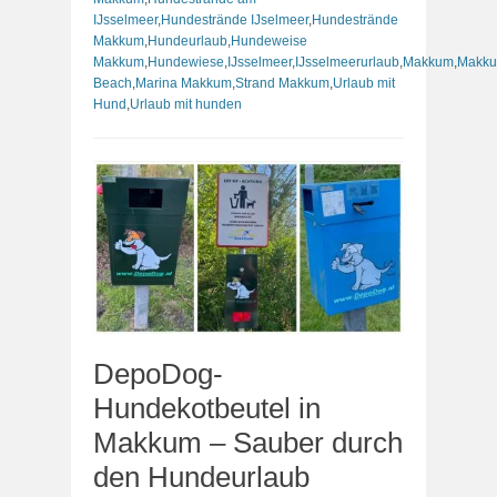
IJsselmeer
,
Hundestrände IJselmeer
,
Hundestrände
Makkum
,
Hundeurlaub
,
Hundeweise
Makkum
,
Hundewiese
,
IJsselmeer
,
IJsselmeerurlaub
,
Makkum
,
Makk
Beach
,
Marina Makkum
,
Strand Makkum
,
Urlaub mit
Hund
,
Urlaub mit hunden
DepoDog-
Hundekotbeutel in
Makkum – Sauber durch
den Hundeurlaub