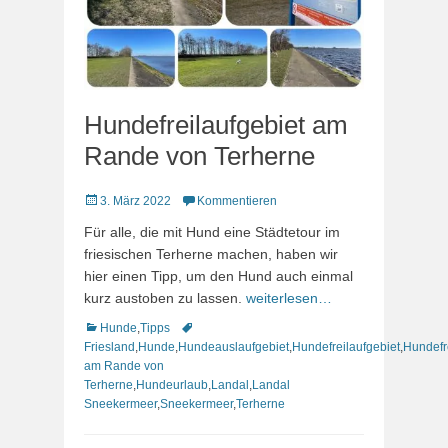
Hundefreilaufgebiet am
Rande von Terherne
Veröffentlicht
3. März 2022
Kommentieren
am
Für alle, die mit Hund eine Städtetour im
friesischen Terherne machen, haben wir
hier einen Tipp, um den Hund auch einmal
kurz austoben zu lassen.
weiterlesen…
Kategorien
Schlagworte
Hunde
,
Tipps
Friesland
,
Hunde
,
Hundeauslaufgebiet
,
Hundefreilaufgebiet
,
Hundefr
am Rande von
Terherne
,
Hundeurlaub
,
Landal
,
Landal
Sneekermeer
,
Sneekermeer
,
Terherne