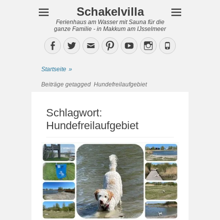
Schakelvilla
Ferienhaus am Wasser mit Sauna für die
ganze Familie - in Makkum am IJsselmeer
Facebook
Twitter
Email
Pinterest
YouTube
Instagram
Phone
Startseite
»
Beiträge getagged
Hundefreilaufgebiet
Schlagwort:
Hundefreilaufgebiet