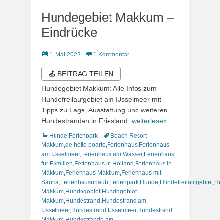
Hundegebiet Makkum –
Eindrücke
Veröffentlicht
1. Mai 2022
1 Kommentar
am
📤 BEITRAG TEILEN
Hundegebiet Makkum: Alle Infos zum
Hundefreilaufgebiet am IJsselmeer mit
Tipps zu Lage, Ausstattung und weiteren
Hundestränden in Friesland.
weiterlesen…
Kategorien
Schlagworte
Hunde
,
Ferienpark
Beach Resort
Makkum
,
de holle poarte
,
Ferienhaus
,
Ferienhaus
am IJsselmeer
,
Ferienhaus am Wasser
,
Ferienhaus
für Familien
,
Ferienhaus in Holland
,
Ferienhaus in
Makkum
,
Ferienhaus Makkum
,
Ferienhaus mit
Sauna
,
Ferienhausurlaub
,
Ferienpark
,
Hunde
,
Hundefreilaufgebiet
,
Hu
Makkum
,
Hundegebiet
,
Hundegebiet
Makkum
,
Hundestrand
,
Hundestrand am
IJsselmeer
,
Hundestrand IJsselmeer
,
Hundestrand
Makkum
,
Hundestrände am