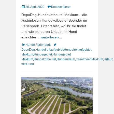
Veröffentlicht
26. April 2022
Kommentieren
am
DepoDog-Hundekotbeutel Makkum – die
kostenlosen Hundekotbeutel-Spender im
Ferienpark. Erfahrt hier, wo ihr sie findet
und wie sie euren Urlaub mit Hund
erleichtern.
weiterlesen…
Kategorien
Schlagworte
Hunde
,
Ferienpark
DepoDog
,
Hundefreilaufgebiet
,
Hundefreilaufgebiet
Makkum
,
Hundegebiet
,
Hundegebiet
Makkum
,
Hundekotbeutel
,
Hundeurlaub
,
IJsselmeer
,
Makkum
,
Urlaub
mit Hund