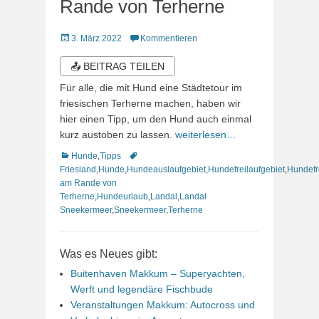
Rande von Terherne
Veröffentlicht
3. März 2022
Kommentieren
am
📤 BEITRAG TEILEN
Für alle, die mit Hund eine Städtetour im
friesischen Terherne machen, haben wir
hier einen Tipp, um den Hund auch einmal
kurz austoben zu lassen.
weiterlesen…
Kategorien
Schlagworte
Hunde
,
Tipps
Friesland
,
Hunde
,
Hundeauslaufgebiet
,
Hundefreilaufgebiet
,
Hundefr
am Rande von
Terherne
,
Hundeurlaub
,
Landal
,
Landal
Sneekermeer
,
Sneekermeer
,
Terherne
Was es Neues gibt:
Buitenhaven Makkum – Superyachten,
Werft und legendäre Fischbude
Veranstaltungen Makkum: Autocross und