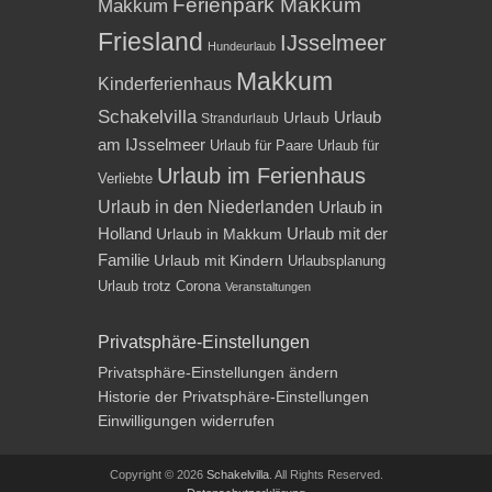
Ferienpark Makkum
Makkum
Friesland
IJsselmeer
Hundeurlaub
Makkum
Kinderferienhaus
Schakelvilla
Urlaub
Urlaub
Strandurlaub
am IJsselmeer
Urlaub für Paare
Urlaub für
Urlaub im Ferienhaus
Verliebte
Urlaub in den Niederlanden
Urlaub in
Holland
Urlaub mit der
Urlaub in Makkum
Familie
Urlaub mit Kindern
Urlaubsplanung
Urlaub trotz Corona
Veranstaltungen
Privatsphäre-Einstellungen
Privatsphäre-Einstellungen ändern
Historie der Privatsphäre-Einstellungen
Einwilligungen widerrufen
Copyright © 2026
Schakelvilla
. All Rights Reserved.