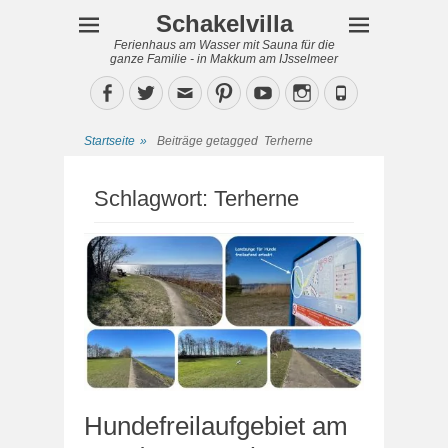
Schakelvilla
Ferienhaus am Wasser mit Sauna für die
ganze Familie - in Makkum am IJsselmeer
Facebook
Twitter
Email
Pinterest
YouTube
Instagram
Phone
Startseite
»
Beiträge getagged
Terherne
Schlagwort:
Terherne
Hundefreilaufgebiet am