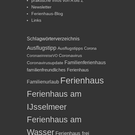
praktische Infos von A bis Z
Newsletter
Ferienhaus-Blog
Links
Schlagwörterverzeichnis
Ausflugstipp
Ausflugstipps
Corona
Coronavirus
CoronaeinreiseVO
Familienferienhaus
Coronavirusupdate
familienfreundliches Ferienhaus
Ferienhaus
Familienurlaub
Ferienhaus am
IJsselmeer
Ferienhaus am
Wasser
Ferienhaus frei