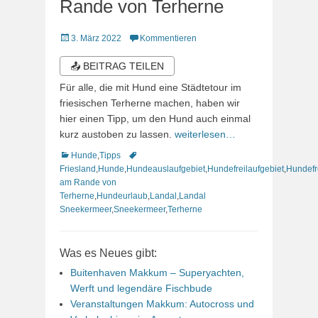
Rande von Terherne
Veröffentlicht
3. März 2022
Kommentieren
am
📤 BEITRAG TEILEN
Für alle, die mit Hund eine Städtetour im
friesischen Terherne machen, haben wir
hier einen Tipp, um den Hund auch einmal
kurz austoben zu lassen.
weiterlesen…
Kategorien
Schlagworte
Hunde
,
Tipps
Friesland
,
Hunde
,
Hundeauslaufgebiet
,
Hundefreilaufgebiet
,
Hundefr
am Rande von
Terherne
,
Hundeurlaub
,
Landal
,
Landal
Sneekermeer
,
Sneekermeer
,
Terherne
Was es Neues gibt:
Buitenhaven Makkum – Superyachten,
Werft und legendäre Fischbude
Veranstaltungen Makkum: Autocross und