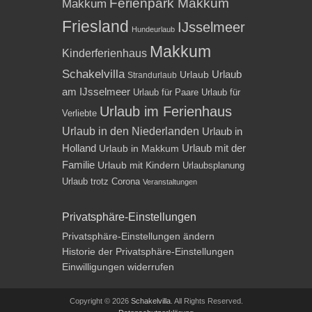
Ferienpark Makkum
Makkum
Friesland
IJsselmeer
Hundeurlaub
Makkum
Kinderferienhaus
Schakelvilla
Urlaub
Urlaub
Strandurlaub
am IJsselmeer
Urlaub für Paare
Urlaub für
Urlaub im Ferienhaus
Verliebte
Urlaub in den Niederlanden
Urlaub in
Holland
Urlaub mit der
Urlaub in Makkum
Familie
Urlaub mit Kindern
Urlaubsplanung
Urlaub trotz Corona
Veranstaltungen
Privatsphäre-Einstellungen
Privatsphäre-Einstellungen ändern
Historie der Privatsphäre-Einstellungen
Einwilligungen widerrufen
Copyright © 2026
Schakelvilla
. All Rights Reserved.