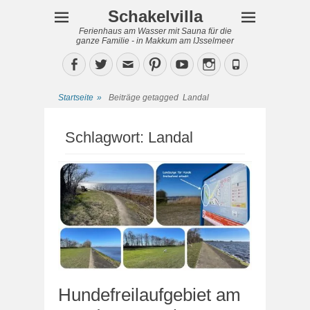
Schakelvilla
Ferienhaus am Wasser mit Sauna für die
ganze Familie - in Makkum am IJsselmeer
Facebook
Twitter
Email
Pinterest
YouTube
Instagram
Phone
Startseite
»
Beiträge getagged
Landal
Schlagwort:
Landal
Hundefreilaufgebiet am