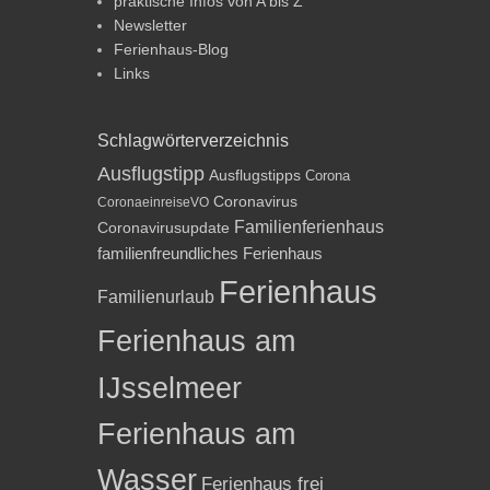
praktische Infos von A bis Z
Newsletter
Ferienhaus-Blog
Links
Schlagwörterverzeichnis
Ausflugstipp
Ausflugstipps
Corona
Coronavirus
CoronaeinreiseVO
Familienferienhaus
Coronavirusupdate
familienfreundliches Ferienhaus
Ferienhaus
Familienurlaub
Ferienhaus am
IJsselmeer
Ferienhaus am
Wasser
Ferienhaus frei