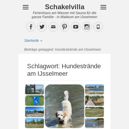
Schakelvilla
Ferienhaus am Wasser mit Sauna für die
ganze Familie - in Makkum am IJsselmeer
Facebook
Twitter
Email
Pinterest
YouTube
Instagram
Phone
Startseite
»
Beiträge getagged
Hundestrände am IJsselmeer
Schlagwort:
Hundestrände
am IJsselmeer