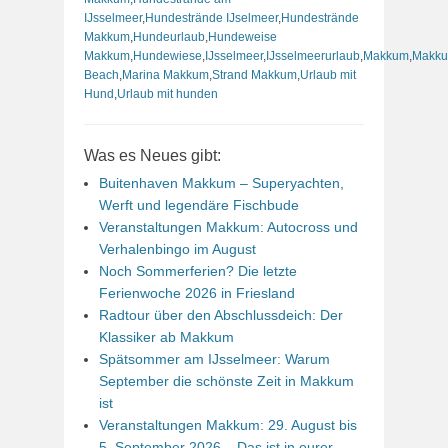
IJsselmeer
,
Hundestrände IJselmeer
,
Hundestrände
Makkum
,
Hundeurlaub
,
Hundeweise
Makkum
,
Hundewiese
,
IJsselmeer
,
IJsselmeerurlaub
,
Makkum
,
Makk
Beach
,
Marina Makkum
,
Strand Makkum
,
Urlaub mit
Hund
,
Urlaub mit hunden
Was es Neues gibt:
Buitenhaven Makkum – Superyachten,
Werft und legendäre Fischbude
Veranstaltungen Makkum: Autocross und
Verhalenbingo im August
Noch Sommerferien? Die letzte
Ferienwoche 2026 in Friesland
Radtour über den Abschlussdeich: Der
Klassiker ab Makkum
Spätsommer am IJsselmeer: Warum
September die schönste Zeit in Makkum
ist
Veranstaltungen Makkum: 29. August bis
5. September 2026 – Das ist in eurer