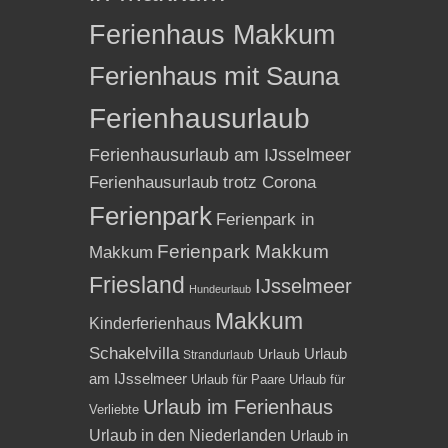
Ferienhaus Makkum
Ferienhaus mit Sauna
Ferienhausurlaub
Ferienhausurlaub am IJsselmeer
Ferienhausurlaub trotz Corona
Ferienpark
Ferienpark in
Ferienpark Makkum
Makkum
Friesland
IJsselmeer
Hundeurlaub
Makkum
Kinderferienhaus
Schakelvilla
Urlaub
Urlaub
Strandurlaub
am IJsselmeer
Urlaub für Paare
Urlaub für
Urlaub im Ferienhaus
Verliebte
Urlaub in den Niederlanden
Urlaub in