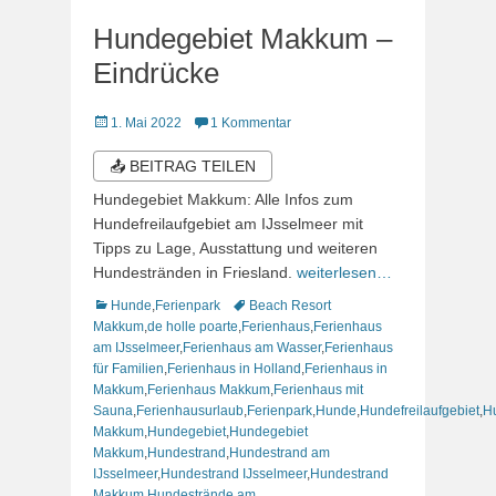
Hundegebiet Makkum –
Eindrücke
Veröffentlicht
1. Mai 2022
1 Kommentar
am
📤 BEITRAG TEILEN
Hundegebiet Makkum: Alle Infos zum
Hundefreilaufgebiet am IJsselmeer mit
Tipps zu Lage, Ausstattung und weiteren
Hundestränden in Friesland.
weiterlesen…
Kategorien
Schlagworte
Hunde
,
Ferienpark
Beach Resort
Makkum
,
de holle poarte
,
Ferienhaus
,
Ferienhaus
am IJsselmeer
,
Ferienhaus am Wasser
,
Ferienhaus
für Familien
,
Ferienhaus in Holland
,
Ferienhaus in
Makkum
,
Ferienhaus Makkum
,
Ferienhaus mit
Sauna
,
Ferienhausurlaub
,
Ferienpark
,
Hunde
,
Hundefreilaufgebiet
,
Hu
Makkum
,
Hundegebiet
,
Hundegebiet
Makkum
,
Hundestrand
,
Hundestrand am
IJsselmeer
,
Hundestrand IJsselmeer
,
Hundestrand
Makkum
,
Hundestrände am