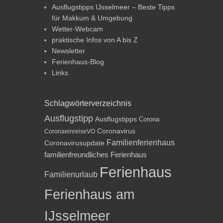
Ausflugstipps IJsselmeer – Beste Tipps
für Makkum & Umgebung
Wetter-Webcam
praktische Infos von A bis Z
Newsletter
Ferienhaus-Blog
Links
Schlagwörterverzeichnis
Ausflugstipp
Ausflugstipps
Corona
Coronavirus
CoronaeinreiseVO
Familienferienhaus
Coronavirusupdate
familienfreundliches Ferienhaus
Ferienhaus
Familienurlaub
Ferienhaus am
IJsselmeer