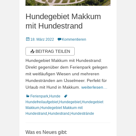
Hundegebiet Makkum
mit Hundestrand
Veröffentlicht
18. März 2022
Kommentieren
am
📤 BEITRAG TEILEN
Hundegebiet Makkum mit Hundestrand:
Direkt gegenüber dem Ferienpark gelegen
mit weitläufigen Wiesen und mehreren
Hundestränden am IJsselmeer. Perfekt für
Urlaub mit Hund in Makkum.
weiterlesen…
Kategorien
Schlagworte
Ferienpark
,
Hunde
Hundefreilaufgebiet
,
Hundegebiet
,
Hundegebiet
Makkum
,
Hundegebiet Makkum mit
Hundestrand
,
Hundestrand
,
Hundestrände
Was es Neues gibt: