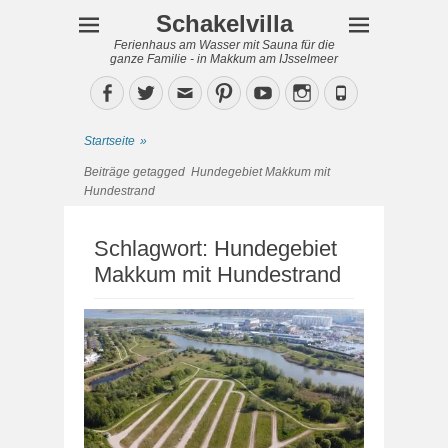
Schakelvilla
Ferienhaus am Wasser mit Sauna für die
ganze Familie - in Makkum am IJsselmeer
Facebook
Twitter
Email
Pinterest
YouTube
Instagram
Phone
Startseite
»
Beiträge getagged
Hundegebiet Makkum mit
Hundestrand
Schlagwort:
Hundegebiet
Makkum mit Hundestrand