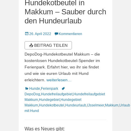
Hundekotbeutel in
Makkum – Sauber durch
den Hundeurlaub
Veröffentlicht
26. April 2022
Kommentieren
am
📤 BEITRAG TEILEN
DepoDog-Hundekotbeutel Makkum – die
kostenlosen Hundekotbeutel-Spender im
Ferienpark. Erfahrt hier, wo ihr sie findet
und wie sie euren Urlaub mit Hund
erleichtern.
weiterlesen…
Kategorien
Schlagworte
Hunde
,
Ferienpark
DepoDog
,
Hundefreilaufgebiet
,
Hundefreilaufgebiet
Makkum
,
Hundegebiet
,
Hundegebiet
Makkum
,
Hundekotbeutel
,
Hundeurlaub
,
IJsselmeer
,
Makkum
,
Urlaub
mit Hund
Was es Neues gibt: