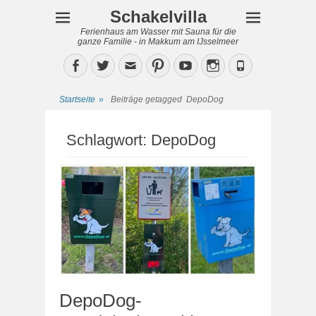
Schakelvilla
Ferienhaus am Wasser mit Sauna für die
ganze Familie - in Makkum am IJsselmeer
Facebook
Twitter
Email
Pinterest
YouTube
Instagram
Phone
Startseite
»
Beiträge getagged
DepoDog
Schlagwort:
DepoDog
DepoDog-