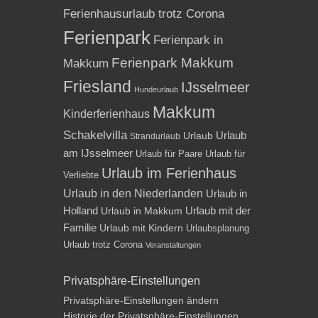
Ferienhausurlaub trotz Corona
Ferienpark
Ferienpark in
Ferienpark Makkum
Makkum
Friesland
IJsselmeer
Hundeurlaub
Makkum
Kinderferienhaus
Schakelvilla
Urlaub
Urlaub
Strandurlaub
am IJsselmeer
Urlaub für Paare
Urlaub für
Urlaub im Ferienhaus
Verliebte
Urlaub in den Niederlanden
Urlaub in
Holland
Urlaub mit der
Urlaub in Makkum
Familie
Urlaub mit Kindern
Urlaubsplanung
Urlaub trotz Corona
Veranstaltungen
Privatsphäre-Einstellungen
Privatsphäre-Einstellungen ändern
Historie der Privatsphäre-Einstellungen