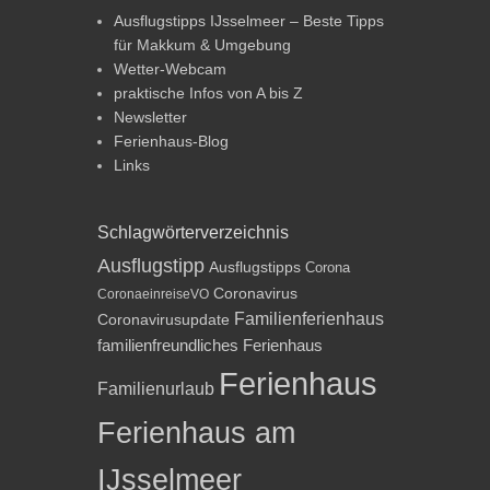
Ausflugstipps IJsselmeer – Beste Tipps
für Makkum & Umgebung
Wetter-Webcam
praktische Infos von A bis Z
Newsletter
Ferienhaus-Blog
Links
Schlagwörterverzeichnis
Ausflugstipp
Ausflugstipps
Corona
Coronavirus
CoronaeinreiseVO
Familienferienhaus
Coronavirusupdate
familienfreundliches Ferienhaus
Ferienhaus
Familienurlaub
Ferienhaus am
IJsselmeer