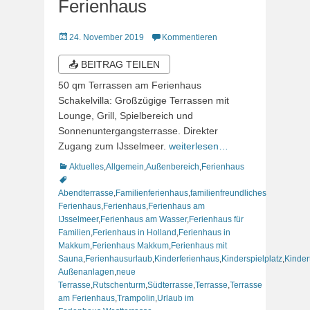
Ferienhaus
Veröffentlicht
24. November 2019
Kommentieren
am
📤 BEITRAG TEILEN
50 qm Terrassen am Ferienhaus
Schakelvilla: Großzügige Terrassen mit
Lounge, Grill, Spielbereich und
Sonnenuntergangsterrasse. Direkter
Zugang zum IJsselmeer.
weiterlesen…
Kategorien
Schlagworte
Aktuelles
,
Allgemein
,
Außenbereich
,
Ferienhaus
Abendterrasse
,
Familienferienhaus
,
familienfreundliches
Ferienhaus
,
Ferienhaus
,
Ferienhaus am
IJsselmeer
,
Ferienhaus am Wasser
,
Ferienhaus für
Familien
,
Ferienhaus in Holland
,
Ferienhaus in
Makkum
,
Ferienhaus Makkum
,
Ferienhaus mit
Sauna
,
Ferienhausurlaub
,
Kinderferienhaus
,
Kinderspielplatz
,
Kinder
Außenanlagen
,
neue
Terrasse
,
Rutschenturm
,
Südterrasse
,
Terrasse
,
Terrasse
am Ferienhaus
,
Trampolin
,
Urlaub im