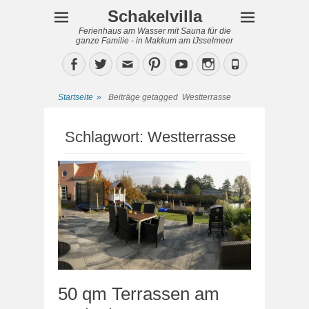
Schakelvilla
Ferienhaus am Wasser mit Sauna für die
ganze Familie - in Makkum am IJsselmeer
Facebook
Twitter
Email
Pinterest
YouTube
Instagram
Phone
Startseite
»
Beiträge getagged
Westterrasse
Schlagwort:
Westterrasse
50 qm Terrassen am