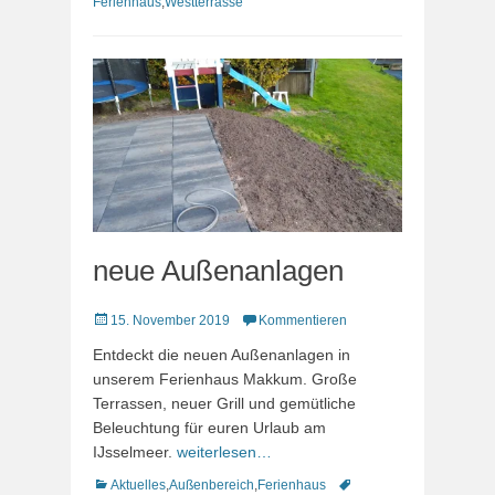
Ferienhaus
,
Westterrasse
neue Außenanlagen
Veröffentlicht
15. November 2019
Kommentieren
am
Entdeckt die neuen Außenanlagen in
unserem Ferienhaus Makkum. Große
Terrassen, neuer Grill und gemütliche
Beleuchtung für euren Urlaub am
IJsselmeer.
weiterlesen…
Kategorien
Schlagworte
Aktuelles
,
Außenbereich
,
Ferienhaus