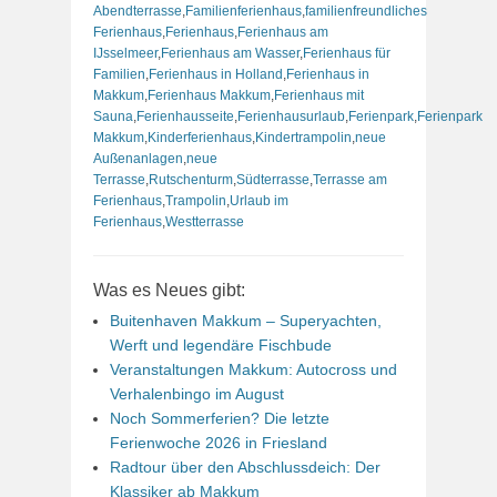
Abendterrasse
,
Familienferienhaus
,
familienfreundliches
Ferienhaus
,
Ferienhaus
,
Ferienhaus am
IJsselmeer
,
Ferienhaus am Wasser
,
Ferienhaus für
Familien
,
Ferienhaus in Holland
,
Ferienhaus in
Makkum
,
Ferienhaus Makkum
,
Ferienhaus mit
Sauna
,
Ferienhausseite
,
Ferienhausurlaub
,
Ferienpark
,
Ferienpark
Makkum
,
Kinderferienhaus
,
Kindertrampolin
,
neue
Außenanlagen
,
neue
Terrasse
,
Rutschenturm
,
Südterrasse
,
Terrasse am
Ferienhaus
,
Trampolin
,
Urlaub im
Ferienhaus
,
Westterrasse
Was es Neues gibt:
Buitenhaven Makkum – Superyachten,
Werft und legendäre Fischbude
Veranstaltungen Makkum: Autocross und
Verhalenbingo im August
Noch Sommerferien? Die letzte
Ferienwoche 2026 in Friesland
Radtour über den Abschlussdeich: Der
Klassiker ab Makkum