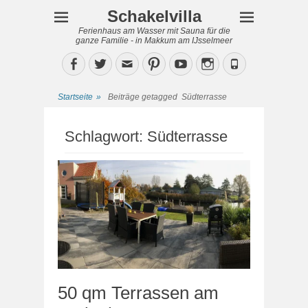
Schakelvilla
Ferienhaus am Wasser mit Sauna für die
ganze Familie - in Makkum am IJsselmeer
Facebook
Twitter
Email
Pinterest
YouTube
Instagram
Phone
Startseite
»
Beiträge getagged
Südterrasse
Schlagwort:
Südterrasse
50 qm Terrassen am