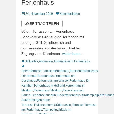
Ferienhaus
Veröffentlicht
24. November 2019
Kommentieren
am
📤 BEITRAG TEILEN
50 qm Terrassen am Ferienhaus
Schakelvilla: Großzügige Terrassen mit
Lounge, Grill, Spielbereich und
Sonnenuntergangsterrasse. Direkter
Zugang zum IJsselmeer.
weiterlesen…
Kategorien
Schlagworte
Aktuelles
,
Allgemein
,
Außenbereich
,
Ferienhaus
Abendterrasse
,
Familienferienhaus
,
familienfreundliches
Ferienhaus
,
Ferienhaus
,
Ferienhaus am
IJsselmeer
,
Ferienhaus am Wasser
,
Ferienhaus für
Familien
,
Ferienhaus in Holland
,
Ferienhaus in
Makkum
,
Ferienhaus Makkum
,
Ferienhaus mit
Sauna
,
Ferienhausurlaub
,
Kinderferienhaus
,
Kinderspielplatz
,
Kinder
Außenanlagen
,
neue
Terrasse
,
Rutschenturm
,
Südterrasse
,
Terrasse
,
Terrasse
am Ferienhaus
,
Trampolin
,
Urlaub im