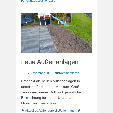
Ferienhaus
,
Westterrasse
neue Außenanlagen
Veröffentlicht
15. November 2019
Kommentieren
am
Entdeckt die neuen Außenanlagen in
unserem Ferienhaus Makkum. Große
Terrassen, neuer Grill und gemütliche
Beleuchtung für euren Urlaub am
IJsselmeer.
weiterlesen…
Kategorien
Schlagworte
Aktuelles
,
Außenbereich
,
Ferienhaus