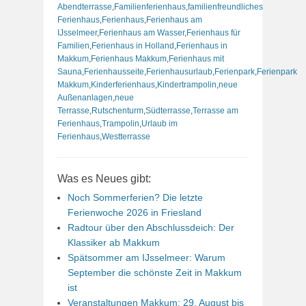
Abendterrasse
,
Familienferienhaus
,
familienfreundliches
Ferienhaus
,
Ferienhaus
,
Ferienhaus am
IJsselmeer
,
Ferienhaus am Wasser
,
Ferienhaus für
Familien
,
Ferienhaus in Holland
,
Ferienhaus in
Makkum
,
Ferienhaus Makkum
,
Ferienhaus mit
Sauna
,
Ferienhausseite
,
Ferienhausurlaub
,
Ferienpark
,
Ferienpark
Makkum
,
Kinderferienhaus
,
Kindertrampolin
,
neue
Außenanlagen
,
neue
Terrasse
,
Rutschenturm
,
Südterrasse
,
Terrasse am
Ferienhaus
,
Trampolin
,
Urlaub im
Ferienhaus
,
Westterrasse
Was es Neues gibt:
Noch Sommerferien? Die letzte
Ferienwoche 2026 in Friesland
Radtour über den Abschlussdeich: Der
Klassiker ab Makkum
Spätsommer am IJsselmeer: Warum
September die schönste Zeit in Makkum
ist
Veranstaltungen Makkum: 29. August bis