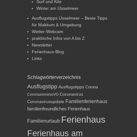
Surf und Kite
Winter am IJsselmeer
Ausflugstipps IJsselmeer – Beste Tipps
für Makkum & Umgebung
Wetter-Webcam
praktische Infos von A bis Z
Newsletter
Ferienhaus-Blog
Links
Schlagwörterverzeichnis
Ausflugstipp
Ausflugstipps
Corona
Coronavirus
CoronaeinreiseVO
Familienferienhaus
Coronavirusupdate
familienfreundliches Ferienhaus
Ferienhaus
Familienurlaub
Ferienhaus am