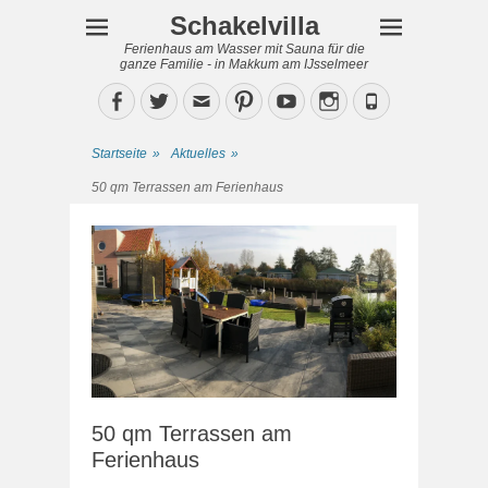
Schakelvilla
Ferienhaus am Wasser mit Sauna für die
ganze Familie - in Makkum am IJsselmeer
Facebook
Twitter
Email
Pinterest
YouTube
Instagram
Phone
Startseite
»
Aktuelles
»
50 qm Terrassen am Ferienhaus
50 qm Terrassen am
Ferienhaus