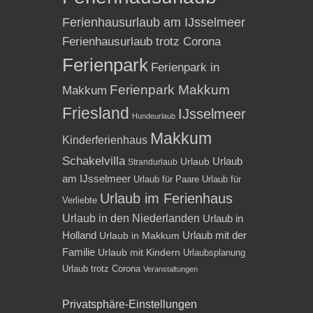
Ferienhausurlaub am IJsselmeer
Ferienhausurlaub trotz Corona
Ferienpark
Ferienpark in
Ferienpark Makkum
Makkum
Friesland
IJsselmeer
Hundeurlaub
Makkum
Kinderferienhaus
Schakelvilla
Urlaub
Urlaub
Strandurlaub
am IJsselmeer
Urlaub für Paare
Urlaub für
Urlaub im Ferienhaus
Verliebte
Urlaub in den Niederlanden
Urlaub in
Holland
Urlaub mit der
Urlaub in Makkum
Familie
Urlaub mit Kindern
Urlaubsplanung
Urlaub trotz Corona
Veranstaltungen
Privatsphäre-Einstellungen