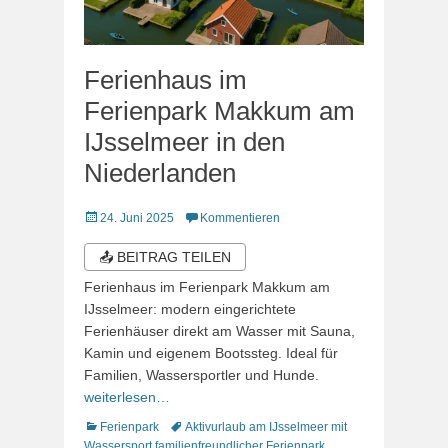
Ferienhaus im
Ferienpark Makkum am
IJsselmeer in den
Niederlanden
Veröffentlicht
24. Juni 2025
Kommentieren
am
📤 BEITRAG TEILEN
Ferienhaus im Ferienpark Makkum am
IJsselmeer: modern eingerichtete
Ferienhäuser direkt am Wasser mit Sauna,
Kamin und eigenem Bootssteg. Ideal für
Familien, Wassersportler und Hunde.
weiterlesen…
Kategorien
Schlagworte
Ferienpark
Aktivurlaub am IJsselmeer mit
Wassersport
,
familienfreundlicher Ferienpark