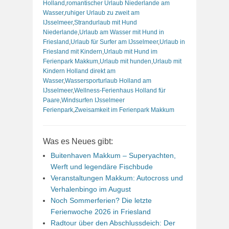
Holland
,
romantischer Urlaub Niederlande am
Wasser
,
ruhiger Urlaub zu zweit am
IJsselmeer
,
Strandurlaub mit Hund
Niederlande
,
Urlaub am Wasser mit Hund in
Friesland
,
Urlaub für Surfer am IJsselmeer
,
Urlaub in
Friesland mit Kindern
,
Urlaub mit Hund im
Ferienpark Makkum
,
Urlaub mit hunden
,
Urlaub mit
Kindern Holland direkt am
Wasser
,
Wassersporturlaub Holland am
IJsselmeer
,
Wellness-Ferienhaus Holland für
Paare
,
Windsurfen IJsselmeer
Ferienpark
,
Zweisamkeit im Ferienpark Makkum
Was es Neues gibt:
Buitenhaven Makkum – Superyachten,
Werft und legendäre Fischbude
Veranstaltungen Makkum: Autocross und
Verhalenbingo im August
Noch Sommerferien? Die letzte
Ferienwoche 2026 in Friesland
Radtour über den Abschlussdeich: Der