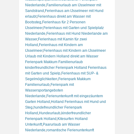
Niederlande
,
Familienurlaub am IJsselmeer mit
Sandstrand
,
Ferienhaus am IJsselmeer mit Hund
erlaubt
,
Ferienhaus direkt am Wasser mit
Bootssteg
,
Ferienhaus für 2 Personen
IJsselmeer
,
Ferienhaus mit Garten und Spielplatz
Niederlande
,
Ferienhaus mit Hund Niederlande am
Wasser
,
Ferienhaus mit Kamin für zwei
Holland
,
Ferienhaus mit Kindern am
IJsselmeer
,
Ferienhaus mit Kindern am IJsselmeer
Urlaub mit Kindern Holland direkt am Wasser
Ferienpark Makkum Familienurlaub
kinderfreundlicher Ferienpark Holland Ferienhaus
mit Garten und Spielp
,
Ferienhaus mit SUP- &
Segelmöglichkeiten
,
Ferienpark Makkum
Familienurlaub
,
Ferienpark mit
Wassersportangeboten
Niederlande
,
Ferienunterkunft mit eingezäuntem
Garten Holland
,
Holland Ferienhaus mit Hund und
Steg
,
hundefreundlicher Ferienpark
Holland
,
Hundeurlaub
,
kinderfreundlicher
Ferienpark Holland
,
Kitesurfen Holland
Unterkunft
,
Paarurlaub am Wasser
Niederlande
,
romantische Ferienunterkunft