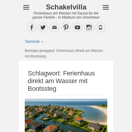
Schakelvilla
Ferienhaus am Wasser mit Sauna für die
ganze Familie - in Makkum am IJsselmeer
Facebook
Twitter
Email
Pinterest
YouTube
Instagram
Phone
Startseite
»
Beiträge getagged
Ferienhaus direkt am Wasser
mit Bootssteg
Schlagwort:
Ferienhaus
direkt am Wasser mit
Bootssteg