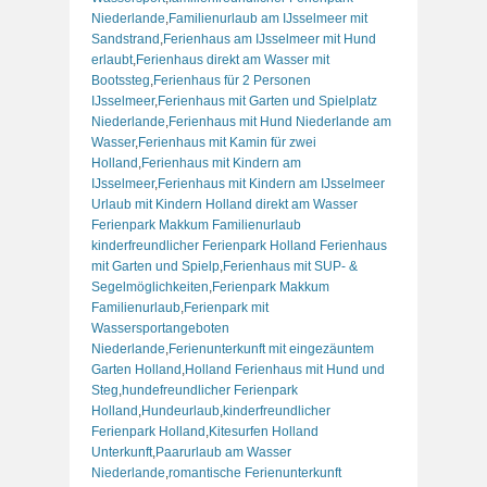
Niederlande
,
Familienurlaub am IJsselmeer mit
Sandstrand
,
Ferienhaus am IJsselmeer mit Hund
erlaubt
,
Ferienhaus direkt am Wasser mit
Bootssteg
,
Ferienhaus für 2 Personen
IJsselmeer
,
Ferienhaus mit Garten und Spielplatz
Niederlande
,
Ferienhaus mit Hund Niederlande am
Wasser
,
Ferienhaus mit Kamin für zwei
Holland
,
Ferienhaus mit Kindern am
IJsselmeer
,
Ferienhaus mit Kindern am IJsselmeer
Urlaub mit Kindern Holland direkt am Wasser
Ferienpark Makkum Familienurlaub
kinderfreundlicher Ferienpark Holland Ferienhaus
mit Garten und Spielp
,
Ferienhaus mit SUP- &
Segelmöglichkeiten
,
Ferienpark Makkum
Familienurlaub
,
Ferienpark mit
Wassersportangeboten
Niederlande
,
Ferienunterkunft mit eingezäuntem
Garten Holland
,
Holland Ferienhaus mit Hund und
Steg
,
hundefreundlicher Ferienpark
Holland
,
Hundeurlaub
,
kinderfreundlicher
Ferienpark Holland
,
Kitesurfen Holland
Unterkunft
,
Paarurlaub am Wasser
Niederlande
,
romantische Ferienunterkunft