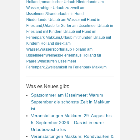
Holland
,
romantischer Urlaub Niederlande am
Wasser
,
ruhiger Urlaub zu zweit am
IJsselmeer
,
Strandurlaub mit Hund
Niederlande
,
Urlaub am Wasser mit Hund in
Friesland
,
Urlaub für Surfer am IJsselmeer
,
Urlaub in
Friesland mit Kindern
,
Urlaub mit Hund im
Ferienpark Makkum
,
Urlaub mit hunden
,
Urlaub mit
Kindern Holland direkt am
Wasser
,
Wassersporturlaub Holland am
IJsselmeer
,
Wellness-Ferienhaus Holland für
Paare
,
Windsurfen IJsselmeer
Ferienpark
,
Zweisamkeit im Ferienpark Makkum
Was es Neues gibt:
Spätsommer am IJsselmeer: Warum
September die schönste Zeit in Makkum
ist
Veranstaltungen Makkum: 29. August bis
5. September 2026 – Das ist in eurer
Urlaubswoche los
Veranstaltungen Makkum: Rondvaarten &