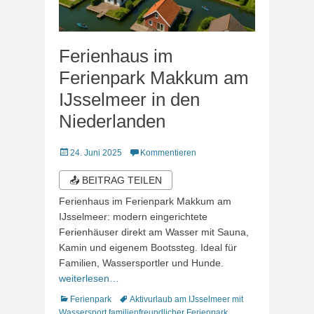
Ferienhaus im
Ferienpark Makkum am
IJsselmeer in den
Niederlanden
Veröffentlicht
24. Juni 2025
Kommentieren
am
📤 BEITRAG TEILEN
Ferienhaus im Ferienpark Makkum am
IJsselmeer: modern eingerichtete
Ferienhäuser direkt am Wasser mit Sauna,
Kamin und eigenem Bootssteg. Ideal für
Familien, Wassersportler und Hunde.
weiterlesen…
Kategorien
Schlagworte
Ferienpark
Aktivurlaub am IJsselmeer mit
Wassersport
,
familienfreundlicher Ferienpark