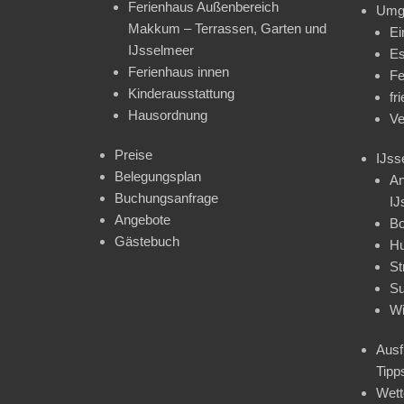
Ferienhaus Außenbereich
Umg
Makkum – Terrassen, Garten und
Ei
IJsselmeer
Es
Ferienhaus innen
Fe
Kinderausstattung
fr
Hausordnung
Ve
Preise
IJss
Belegungsplan
An
Buchungsanfrage
IJ
Angebote
Bo
Gästebuch
H
St
Su
Wi
Ausf
Tipp
Wet