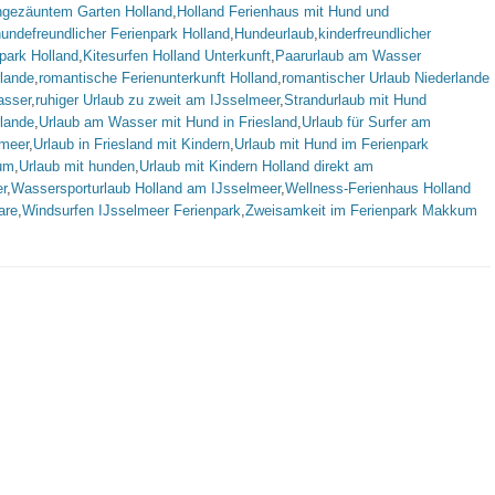
ingezäuntem Garten Holland
,
Holland Ferienhaus mit Hund und
undefreundlicher Ferienpark Holland
,
Hundeurlaub
,
kinderfreundlicher
park Holland
,
Kitesurfen Holland Unterkunft
,
Paarurlaub am Wasser
rlande
,
romantische Ferienunterkunft Holland
,
romantischer Urlaub Niederlande
sser
,
ruhiger Urlaub zu zweit am IJsselmeer
,
Strandurlaub mit Hund
rlande
,
Urlaub am Wasser mit Hund in Friesland
,
Urlaub für Surfer am
lmeer
,
Urlaub in Friesland mit Kindern
,
Urlaub mit Hund im Ferienpark
um
,
Urlaub mit hunden
,
Urlaub mit Kindern Holland direkt am
r
,
Wassersporturlaub Holland am IJsselmeer
,
Wellness-Ferienhaus Holland
are
,
Windsurfen IJsselmeer Ferienpark
,
Zweisamkeit im Ferienpark Makkum