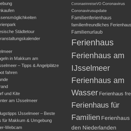
ebung
Coronavirus
CoronaeinreiseVO
nkaufen
Coronavirusupdate
sensmöglichkeiten
Familienferienhaus
rienpark
familienfreundliches Ferienhau
iesische Städtetour
Familienurlaub
ranstaltungskalender
Ferienhaus
elmeer
Ferienhaus am
geln in Makkum am
sselmeer – Tipps & Angelplätze
IJsselmeer
ot fahren
Ferienhaus am
unde
rand
Wasser
rf und Kite
Ferienhaus fre
nter am IJsselmeer
Ferienhaus für
lugstipps IJsselmeer – Beste
Familien
Ferienhaus 
s für Makkum & Umgebung
den Niederlanden
ter-Webcam