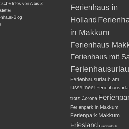
tische Infos von A bis Z
Ferienhaus in
letter
enhaus-Blog
Holland
Ferienh
s
in Makkum
Ferienhaus Mak
Ferienhaus mit S
Ferienhausurla
Ferienhausurlaub am
IJsselmeer
Ferienhausurla
Ferienpa
trotz Corona
Ferienpark in Makkum
Ferienpark Makkum
Friesland
Hundeurlaub