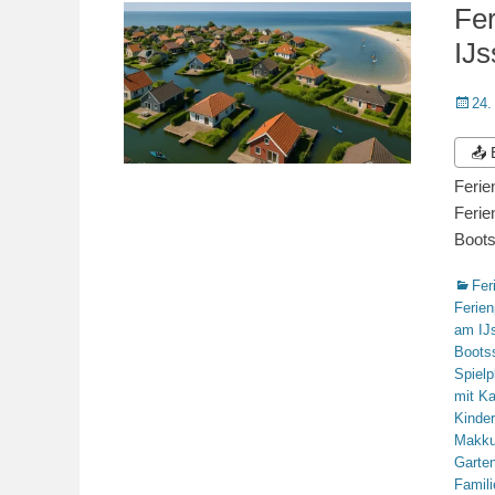
Fe
IJs
Veröffe
24.
am
📤
Ferie
Ferie
Boots
Katego
Fer
Ferien
am IJs
Boots
Spielp
mit Ka
Kinder
Makkum
Garten
Famili