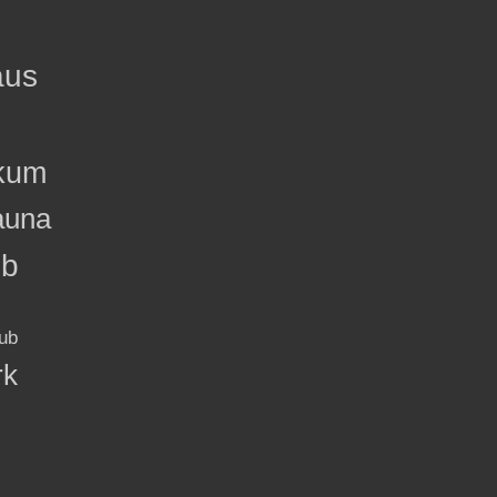
aus
kum
auna
ub
ub
rk