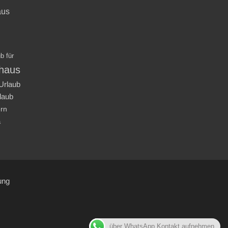
aus
b für
nhaus
Urlaub
laub
ern
a
ung
über WhatsApp Kontakt aufnehmen