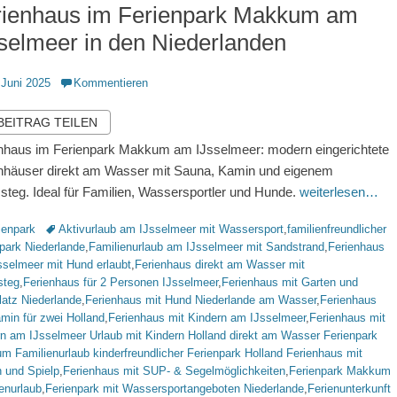
rienhaus im Ferienpark Makkum am
selmeer in den Niederlanden
ntlicht
 Juni 2025
Kommentieren
 BEITRAG TEILEN
nhaus im Ferienpark Makkum am IJsselmeer: modern eingerichtete
nhäuser direkt am Wasser mit Sauna, Kamin und eigenem
steg. Ideal für Familien, Wassersportler und Hunde.
weiterlesen…
rien
Schlagworte
ienpark
Aktivurlaub am IJsselmeer mit Wassersport
,
familienfreundlicher
park Niederlande
,
Familienurlaub am IJsselmeer mit Sandstrand
,
Ferienhaus
selmeer mit Hund erlaubt
,
Ferienhaus direkt am Wasser mit
steg
,
Ferienhaus für 2 Personen IJsselmeer
,
Ferienhaus mit Garten und
latz Niederlande
,
Ferienhaus mit Hund Niederlande am Wasser
,
Ferienhaus
min für zwei Holland
,
Ferienhaus mit Kindern am IJsselmeer
,
Ferienhaus mit
n am IJsselmeer Urlaub mit Kindern Holland direkt am Wasser Ferienpark
 Familienurlaub kinderfreundlicher Ferienpark Holland Ferienhaus mit
 und Spielp
,
Ferienhaus mit SUP- & Segelmöglichkeiten
,
Ferienpark Makkum
enurlaub
,
Ferienpark mit Wassersportangeboten Niederlande
,
Ferienunterkunft