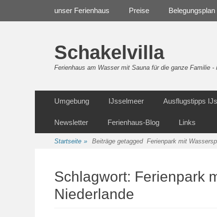
Weiter
Navigation
unser Ferienhaus
Preise
Belegungsplan
zum
Inhalt
Schakelvilla
Ferienhaus am Wasser mit Sauna für die ganze Familie 
Weiter
Sekundäre Navigation
Umgebung
IJsselmeer
Ausflugstipps I
zum
Inhalt
Newsletter
Ferienhaus-Blog
Links
Startseite
»
Beiträge getagged
Ferienpark mit Wassersp
Schlagwort:
Ferienpark 
Niederlande