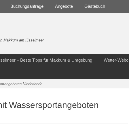
Buchungsanfrage
Angebote
Gästebuch
- in Makkum am IJsselmeer
Jsselmeer – Beste Tipps für Makkum & Umgebung
Wetter-Web
ortangeboten Niederlande
mit Wassersportangeboten