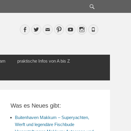
Suche
Facebook
Twitter
Email
Pinterest
YouTube
Instagram
Phone
cam
praktische Infos von A bis Z
Was es Neues gibt:
Buitenhaven Makkum – Superyachten,
Werft und legendäre Fischbude