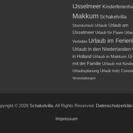
IJsselmeer
Kinderferienh
Makkum
Schakelvilla
Urlaub am
Urlaub
Strandurlaub
IJsselmeer
Urlaub für Paare
Urlau
Urlaub im Ferie
Verliebte
Urlaub in den Niederlanden
in Holland
Ur
Urlaub in Makkum
mit der Familie
Urlaub mit Kind
Urlaubsplanung
Urlaub trotz Coron
Veranstaltungen
pyright © 2026
Schakelvilla
. All Rights Reserved.
Datenschutzerklär
Impressum