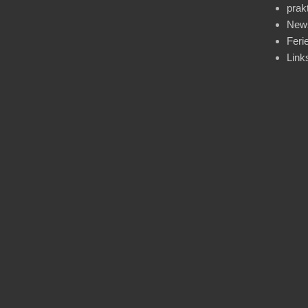
prak
News
Feri
Link