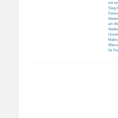
mit e
Steg
,
h
Ferien
Niede
am Wa
Niede
IJsse
Makk
Wasse
für Pa