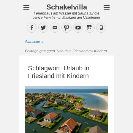
Schakelvilla
Ferienhaus am Wasser mit Sauna für die
ganze Familie - in Makkum am IJsselmeer
Facebook
Twitter
Email
Pinterest
YouTube
Instagram
Phone
Startseite
»
Beiträge getagged
Urlaub in Friesland mit Kindern
Schlagwort:
Urlaub in
Friesland mit Kindern