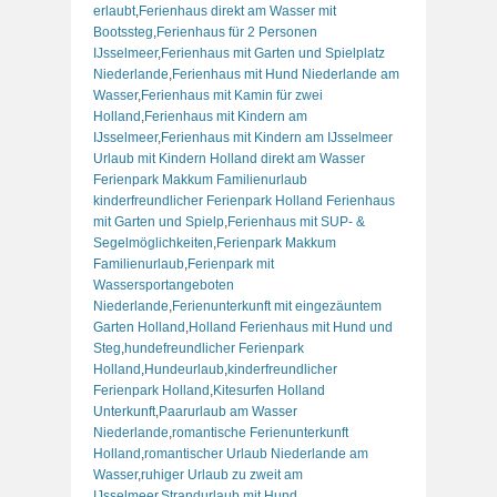
erlaubt
,
Ferienhaus direkt am Wasser mit
Bootssteg
,
Ferienhaus für 2 Personen
IJsselmeer
,
Ferienhaus mit Garten und Spielplatz
Niederlande
,
Ferienhaus mit Hund Niederlande am
Wasser
,
Ferienhaus mit Kamin für zwei
Holland
,
Ferienhaus mit Kindern am
IJsselmeer
,
Ferienhaus mit Kindern am IJsselmeer
Urlaub mit Kindern Holland direkt am Wasser
Ferienpark Makkum Familienurlaub
kinderfreundlicher Ferienpark Holland Ferienhaus
mit Garten und Spielp
,
Ferienhaus mit SUP- &
Segelmöglichkeiten
,
Ferienpark Makkum
Familienurlaub
,
Ferienpark mit
Wassersportangeboten
Niederlande
,
Ferienunterkunft mit eingezäuntem
Garten Holland
,
Holland Ferienhaus mit Hund und
Steg
,
hundefreundlicher Ferienpark
Holland
,
Hundeurlaub
,
kinderfreundlicher
Ferienpark Holland
,
Kitesurfen Holland
Unterkunft
,
Paarurlaub am Wasser
Niederlande
,
romantische Ferienunterkunft
Holland
,
romantischer Urlaub Niederlande am
Wasser
,
ruhiger Urlaub zu zweit am
IJsselmeer
,
Strandurlaub mit Hund