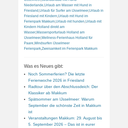
Niederlande
,
Urlaub am Wasser mit Hund in
Friesland
,
Urlaub für Surfer am IJsselmeer
,
Urlaub in
Friesland mit Kindern
,
Urlaub mit Hund im
Ferienpark Makkum
,
Urlaub mit hunden
,
Urlaub mit
Kindern Holland direkt am
Wasser
,
Wassersporturlaub Holland am
IJsselmeer
,
Wellness-Ferienhaus Holland für
Paare
,
Windsurfen IJsselmeer
Ferienpark
,
Zweisamkeit im Ferienpark Makkum
Was es Neues gibt:
Noch Sommerferien? Die letzte
Ferienwoche 2026 in Friesland
Radtour über den Abschlussdeich: Der
Klassiker ab Makkum
Spätsommer am IJsselmeer: Warum
September die schönste Zeit in Makkum
ist
Veranstaltungen Makkum: 29. August bis
5. September 2026 – Das ist in eurer