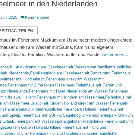
selmeer in den Niederlanden
ntlicht
 Juni 2025
Kommentieren
 BEITRAG TEILEN
nhaus im Ferienpark Makkum am IJsselmeer: modern eingerichtete
nhäuser direkt am Wasser mit Sauna, Kamin und eigenem
steg. Ideal für Familien, Wassersportler und Hunde.
weiterlesen…
rien
Schlagworte
ienpark
Aktivurlaub am IJsselmeer mit Wassersport
,
familienfreundlicher
park Niederlande
,
Familienurlaub am IJsselmeer mit Sandstrand
,
Ferienhaus
selmeer mit Hund erlaubt
,
Ferienhaus direkt am Wasser mit
steg
,
Ferienhaus für 2 Personen IJsselmeer
,
Ferienhaus mit Garten und
latz Niederlande
,
Ferienhaus mit Hund Niederlande am Wasser
,
Ferienhaus
min für zwei Holland
,
Ferienhaus mit Kindern am IJsselmeer
,
Ferienhaus mit
n am IJsselmeer Urlaub mit Kindern Holland direkt am Wasser Ferienpark
 Familienurlaub kinderfreundlicher Ferienpark Holland Ferienhaus mit
 und Spielp
,
Ferienhaus mit SUP- & Segelmöglichkeiten
,
Ferienpark Makkum
enurlaub
,
Ferienpark mit Wassersportangeboten Niederlande
,
Ferienunterkunft
ingezäuntem Garten Holland
,
Holland Ferienhaus mit Hund und
undefreundlicher Ferienpark Holland
,
Hundeurlaub
,
kinderfreundlicher