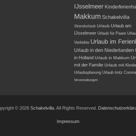
IJsselmeer
Kinderferienh
Makkum
Schakelvilla
Urlaub am
Urlaub
Strandurlaub
IJsselmeer
Urlaub für Paare
Urlau
Urlaub im Ferie
Verliebte
Urlaub in den Niederlanden
in Holland
Ur
Urlaub in Makkum
mit der Familie
Urlaub mit Kind
Urlaubsplanung
Urlaub trotz Coron
Veranstaltungen
pyright © 2026
Schakelvilla
. All Rights Reserved.
Datenschutzerklär
Impressum