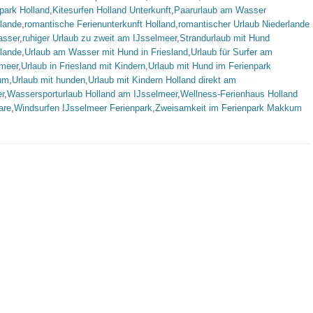
park Holland
,
Kitesurfen Holland Unterkunft
,
Paarurlaub am Wasser
rlande
,
romantische Ferienunterkunft Holland
,
romantischer Urlaub Niederlande
sser
,
ruhiger Urlaub zu zweit am IJsselmeer
,
Strandurlaub mit Hund
rlande
,
Urlaub am Wasser mit Hund in Friesland
,
Urlaub für Surfer am
lmeer
,
Urlaub in Friesland mit Kindern
,
Urlaub mit Hund im Ferienpark
um
,
Urlaub mit hunden
,
Urlaub mit Kindern Holland direkt am
r
,
Wassersporturlaub Holland am IJsselmeer
,
Wellness-Ferienhaus Holland
are
,
Windsurfen IJsselmeer Ferienpark
,
Zweisamkeit im Ferienpark Makkum