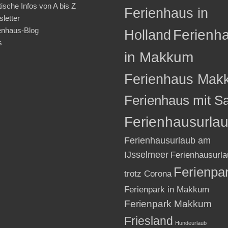
tische Infos von A bis Z
Ferienhaus in
letter
enhaus-Blog
Holland
Ferienh
s
in Makkum
Ferienhaus Mak
Ferienhaus mit S
Ferienhausurla
Ferienhausurlaub am
IJsselmeer
Ferienhausurla
Ferienpa
trotz Corona
Ferienpark in Makkum
Ferienpark Makkum
Friesland
Hundeurlaub