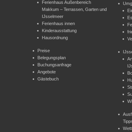
Ferienhaus Außenbereich
Umg
Makkum – Terrassen, Garten und
Ei
IJsselmeer
Es
Ferienhaus innen
Fe
Kinderausstattung
fr
Hausordnung
Ve
Preise
IJss
Belegungsplan
An
Buchungsanfrage
IJ
Angebote
Bo
Gästebuch
H
St
Su
Wi
Ausf
Tipp
Wet