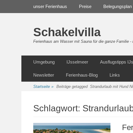
Weiter
Navigation
unser Ferienhaus
Preise
Belegungsplan
zum
Inhalt
Schakelvilla
Ferienhaus am Wasser mit Sauna für die ganze Familie 
Weiter
Sekundäre Navigation
Umgebung
IJsselmeer
Ausflugstipps I
zum
Inhalt
Newsletter
Ferienhaus-Blog
Links
Startseite
»
Beiträge getagged
Strandurlaub mit Hund N
Schlagwort:
Strandurlau
Fe