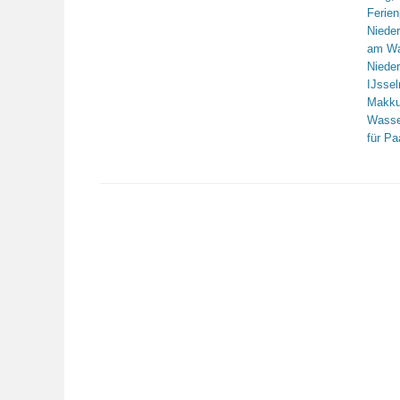
Ferien
Niede
am Wa
Niede
IJsse
Makk
Wasse
für Pa