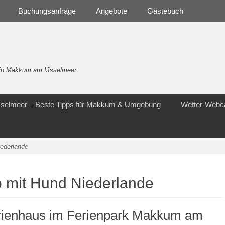
Buchungsanfrage
Angebote
Gästebuch
- in Makkum am IJsselmeer
Jsselmeer – Beste Tipps für Makkum & Umgebung
Wetter-Web
iederlande
b mit Hund Niederlande
rienhaus im Ferienpark Makkum am