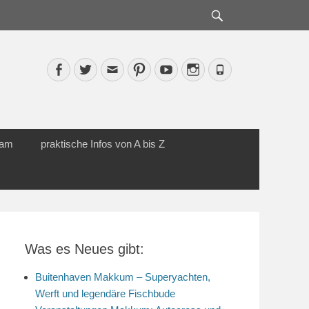
Suche
Facebook
Twitter
Email
Pinterest
YouTube
Instagram
Phone
cam
praktische Infos von A bis Z
Was es Neues gibt:
Buitenhaven Makkum – Superyachten,
Werft und legendäre Fischbude