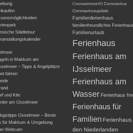
ebung
Coronavirus
CoronaeinreiseVO
nkaufen
Coronavirusupdate
sensmöglichkeiten
Familienferienhaus
rienpark
familienfreundliches Ferienhau
iesische Städtetour
Familienurlaub
ranstaltungskalender
Ferienhaus
elmeer
Ferienhaus am
geln in Makkum am
sselmeer – Tipps & Angelplätze
IJsselmeer
ot fahren
Ferienhaus am
unde
rand
Wasser
rf und Kite
Ferienhaus fre
nter am IJsselmeer
Ferienhaus für
lugstipps IJsselmeer – Beste
Familien
Ferienhaus 
s für Makkum & Umgebung
den Niederlanden
ter-Webcam