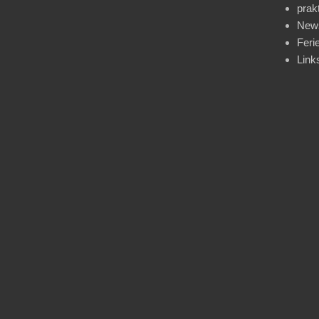
prak
News
Feri
Link