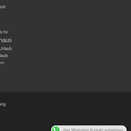
aus
b für
nhaus
Urlaub
laub
ern
a
ung
über WhatsApp Kontakt aufnehmen