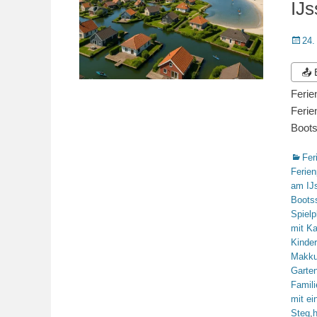
IJs
Veröffe
24.
am
📤
Ferie
Ferie
Boots
Katego
Fer
Ferien
am IJs
Boots
Spielp
mit Ka
Kinder
Makkum
Garten
Famili
mit e
Steg
,
h