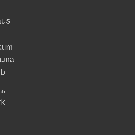
aus
kum
auna
ub
ub
rk