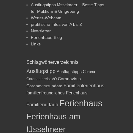
Ausflugstipps IJsselmeer – Beste Tipps
für Makkum & Umgebung
Wetter-Webcam
praktische Infos von A bis Z
Newsletter
Ferienhaus-Blog
Links
Schlagwörterverzeichnis
Ausflugstipp
Ausflugstipps
Corona
Coronavirus
CoronaeinreiseVO
Familienferienhaus
Coronavirusupdate
familienfreundliches Ferienhaus
Ferienhaus
Familienurlaub
Ferienhaus am
IJsselmeer