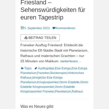
Friesland –
Sehenswürdigkeiten für
euren Tagestrip
Veröffentlicht
5. September 2023
Kommentieren
am
📤 BEITRAG TEILEN
Franeker Ausflug Friesland: Entdeckt die
historische Elf-Städte-Stadt mit Planetarium,
Rathaus und malerischen Grachten – nur
25 Minuten von Makkum.
weiterlesen…
Kategorien
Schlagworte
Tipps
Ausflugstipp
,
Eise Esinga
,
Eise Esinga
Planetarium
,
Franeker
,
Glockenspiel
,
Historisches
Rathaus
,
königliche Eise Esinga
Planetarium
,
Kringloopwinkel
,
Omrin Estafette
,
Omrin
Estafette Kringloopwinkel
,
Omrin Estafette
Kringloopwinkel Franeker
,
Planetarium
,
Rathaus
Was es Neues gibt: