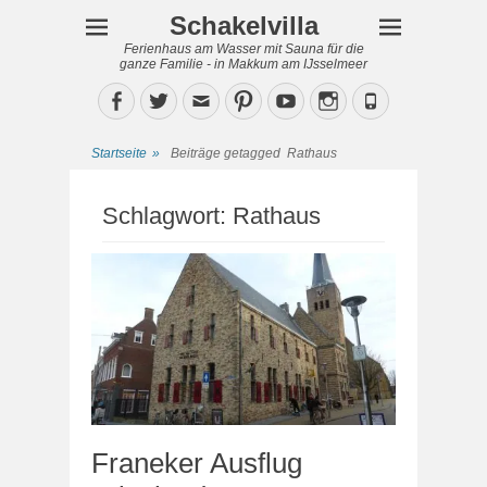
Schakelvilla
Ferienhaus am Wasser mit Sauna für die
ganze Familie - in Makkum am IJsselmeer
Facebook
Twitter
Email
Pinterest
YouTube
Instagram
Phone
Startseite
»
Beiträge getagged
Rathaus
Schlagwort:
Rathaus
Franeker Ausflug