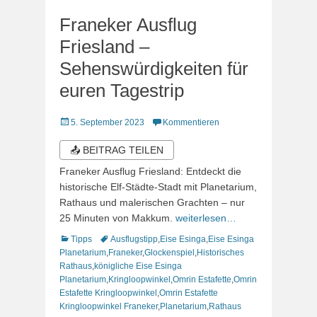
Franeker Ausflug
Friesland –
Sehenswürdigkeiten für
euren Tagestrip
Veröffentlicht
5. September 2023
Kommentieren
am
📤 BEITRAG TEILEN
Franeker Ausflug Friesland: Entdeckt die
historische Elf-Städte-Stadt mit Planetarium,
Rathaus und malerischen Grachten – nur
25 Minuten von Makkum.
weiterlesen…
Kategorien
Schlagworte
Tipps
Ausflugstipp
,
Eise Esinga
,
Eise Esinga
Planetarium
,
Franeker
,
Glockenspiel
,
Historisches
Rathaus
,
königliche Eise Esinga
Planetarium
,
Kringloopwinkel
,
Omrin Estafette
,
Omrin
Estafette Kringloopwinkel
,
Omrin Estafette
Kringloopwinkel Franeker
,
Planetarium
,
Rathaus