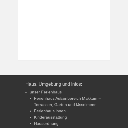
Haus, Umgebung und Infos:
unser Ferienhaus
Ferienhaus Außenbereich Makkum –
Terrassen, Garten und IJsselmeer
Ferienhaus innen
Kinderausstattung
Hausordnung