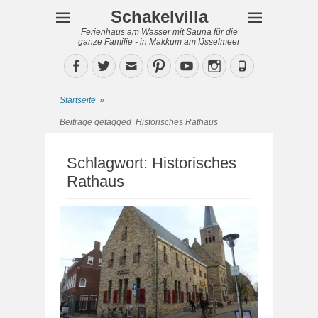
Schakelvilla
Ferienhaus am Wasser mit Sauna für die
ganze Familie - in Makkum am IJsselmeer
Facebook
Twitter
Email
Pinterest
YouTube
Instagram
Phone
Startseite
»
Beiträge getagged
Historisches Rathaus
Schlagwort:
Historisches
Rathaus