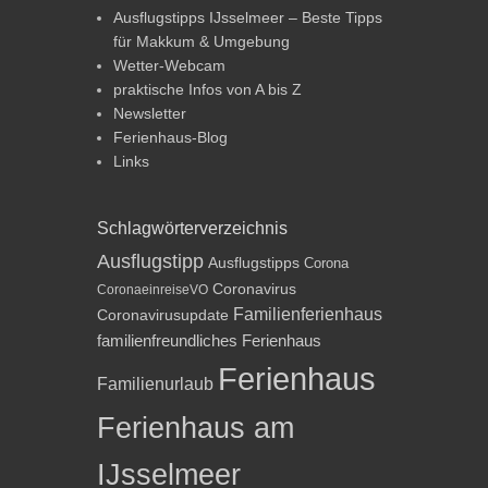
Ausflugstipps IJsselmeer – Beste Tipps
für Makkum & Umgebung
Wetter-Webcam
praktische Infos von A bis Z
Newsletter
Ferienhaus-Blog
Links
Schlagwörterverzeichnis
Ausflugstipp
Ausflugstipps
Corona
Coronavirus
CoronaeinreiseVO
Familienferienhaus
Coronavirusupdate
familienfreundliches Ferienhaus
Ferienhaus
Familienurlaub
Ferienhaus am
IJsselmeer