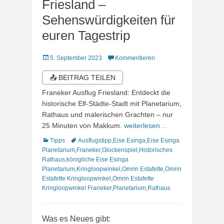
Friesland –
Sehenswürdigkeiten für
euren Tagestrip
Veröffentlicht
5. September 2023
Kommentieren
am
📤 BEITRAG TEILEN
Franeker Ausflug Friesland: Entdeckt die
historische Elf-Städte-Stadt mit Planetarium,
Rathaus und malerischen Grachten – nur
25 Minuten von Makkum.
weiterlesen…
Kategorien
Schlagworte
Tipps
Ausflugstipp
,
Eise Esinga
,
Eise Esinga
Planetarium
,
Franeker
,
Glockenspiel
,
Historisches
Rathaus
,
königliche Eise Esinga
Planetarium
,
Kringloopwinkel
,
Omrin Estafette
,
Omrin
Estafette Kringloopwinkel
,
Omrin Estafette
Kringloopwinkel Franeker
,
Planetarium
,
Rathaus
Was es Neues gibt: