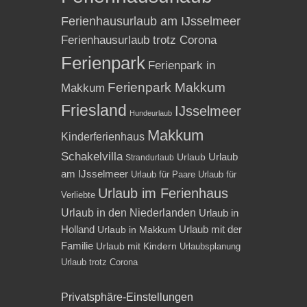
Ferienhausurlaub am IJsselmeer
Ferienhausurlaub trotz Corona
Ferienpark
Ferienpark in
Ferienpark Makkum
Makkum
Friesland
IJsselmeer
Hundeurlaub
Makkum
Kinderferienhaus
Schakelvilla
Urlaub
Urlaub
Strandurlaub
am IJsselmeer
Urlaub für Paare
Urlaub für
Urlaub im Ferienhaus
Verliebte
Urlaub in den Niederlanden
Urlaub in
Holland
Urlaub mit der
Urlaub in Makkum
Familie
Urlaub mit Kindern
Urlaubsplanung
Urlaub trotz Corona
Privatsphäre-Einstellungen