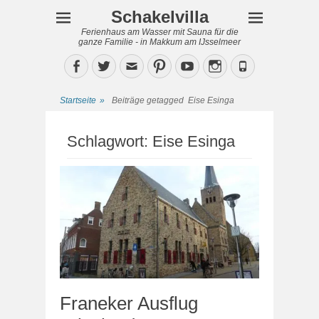
Schakelvilla
Ferienhaus am Wasser mit Sauna für die
ganze Familie - in Makkum am IJsselmeer
Facebook
Twitter
Email
Pinterest
YouTube
Instagram
Phone
Startseite
»
Beiträge getagged
Eise Esinga
Schlagwort:
Eise Esinga
Franeker Ausflug