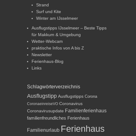
Strand
Surf und Kite
Winter am IJsselmeer
Ausflugstipps IJsselmeer – Beste Tipps
für Makkum & Umgebung
Wetter-Webcam
praktische Infos von A bis Z
Newsletter
Ferienhaus-Blog
Links
Schlagwörterverzeichnis
Ausflugstipp
Ausflugstipps
Corona
Coronavirus
CoronaeinreiseVO
Familienferienhaus
Coronavirusupdate
familienfreundliches Ferienhaus
Ferienhaus
Familienurlaub