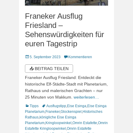
Franeker Ausflug
Friesland –
Sehenswürdigkeiten für
euren Tagestrip
Veröffentlicht
5. September 2023
Kommentieren
am
📤 BEITRAG TEILEN
Franeker Ausflug Friesland: Entdeckt die
historische Elf-Städte-Stadt mit Planetarium,
Rathaus und malerischen Grachten – nur
25 Minuten von Makkum.
weiterlesen…
Kategorien
Schlagworte
Tipps
Ausflugstipp
,
Eise Esinga
,
Eise Esinga
Planetarium
,
Franeker
,
Glockenspiel
,
Historisches
Rathaus
,
königliche Eise Esinga
Planetarium
,
Kringloopwinkel
,
Omrin Estafette
,
Omrin
Estafette Kringloopwinkel
,
Omrin Estafette