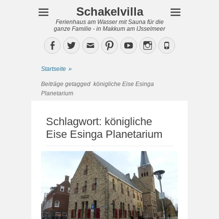
Schakelvilla
Ferienhaus am Wasser mit Sauna für die
ganze Familie - in Makkum am IJsselmeer
Facebook
Twitter
Email
Pinterest
YouTube
Instagram
Phone
Startseite
»
Beiträge getagged
königliche Eise Esinga
Planetarium
Schlagwort:
königliche
Eise Esinga Planetarium