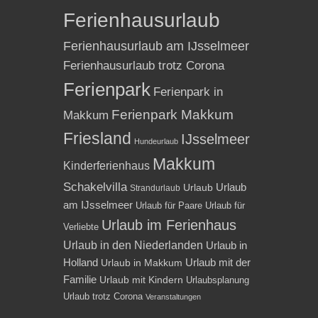
Ferienhausurlaub
Ferienhausurlaub am IJsselmeer
Ferienhausurlaub trotz Corona
Ferienpark
Ferienpark in
Ferienpark Makkum
Makkum
Friesland
IJsselmeer
Hundeurlaub
Makkum
Kinderferienhaus
Schakelvilla
Urlaub
Urlaub
Strandurlaub
am IJsselmeer
Urlaub für Paare
Urlaub für
Urlaub im Ferienhaus
Verliebte
Urlaub in den Niederlanden
Urlaub in
Holland
Urlaub mit der
Urlaub in Makkum
Familie
Urlaub mit Kindern
Urlaubsplanung
Urlaub trotz Corona
Veranstaltungen