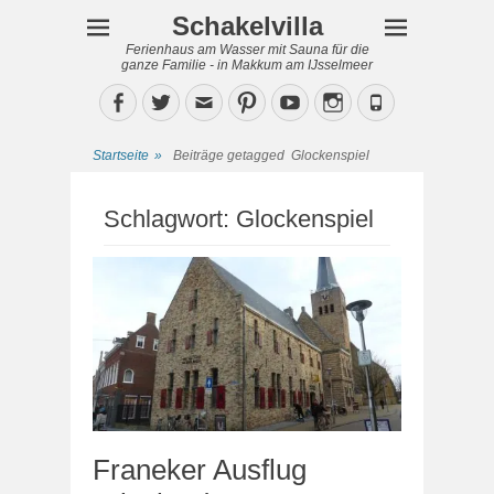
Schakelvilla
Ferienhaus am Wasser mit Sauna für die
ganze Familie - in Makkum am IJsselmeer
Facebook
Twitter
Email
Pinterest
YouTube
Instagram
Phone
Startseite
»
Beiträge getagged
Glockenspiel
Schlagwort:
Glockenspiel
Franeker Ausflug