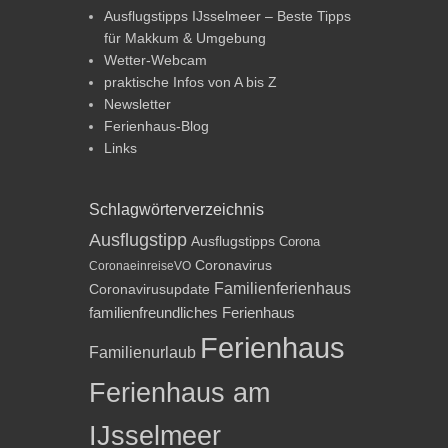
Ausflugstipps IJsselmeer – Beste Tipps
für Makkum & Umgebung
Wetter-Webcam
praktische Infos von A bis Z
Newsletter
Ferienhaus-Blog
Links
Schlagwörterverzeichnis
Ausflugstipp
Ausflugstipps
Corona
Coronavirus
CoronaeinreiseVO
Familienferienhaus
Coronavirusupdate
familienfreundliches Ferienhaus
Ferienhaus
Familienurlaub
Ferienhaus am
IJsselmeer