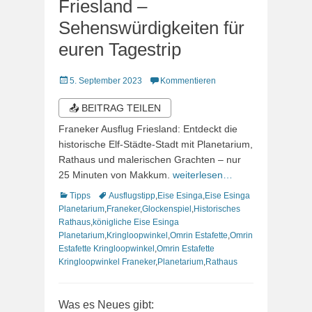
Friesland –
Sehenswürdigkeiten für
euren Tagestrip
Veröffentlicht
5. September 2023
Kommentieren
am
📤 BEITRAG TEILEN
Franeker Ausflug Friesland: Entdeckt die
historische Elf-Städte-Stadt mit Planetarium,
Rathaus und malerischen Grachten – nur
25 Minuten von Makkum.
weiterlesen…
Kategorien
Schlagworte
Tipps
Ausflugstipp
,
Eise Esinga
,
Eise Esinga
Planetarium
,
Franeker
,
Glockenspiel
,
Historisches
Rathaus
,
königliche Eise Esinga
Planetarium
,
Kringloopwinkel
,
Omrin Estafette
,
Omrin
Estafette Kringloopwinkel
,
Omrin Estafette
Kringloopwinkel Franeker
,
Planetarium
,
Rathaus
Was es Neues gibt: