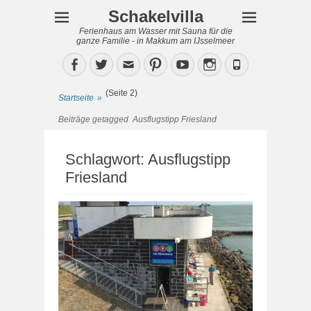
Schakelvilla
Ferienhaus am Wasser mit Sauna für die
ganze Familie - in Makkum am IJsselmeer
Facebook
Twitter
Email
Pinterest
YouTube
Instagram
Phone
(Seite 2)
Startseite
»
Beiträge getagged
Ausflugstipp Friesland
Schlagwort:
Ausflugstipp
Friesland