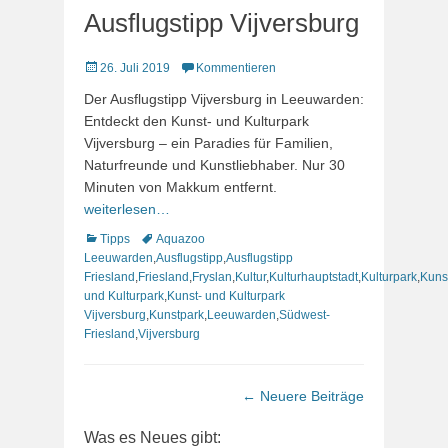
Ausflugstipp Vijversburg
Veröffentlicht
26. Juli 2019
Kommentieren
am
Der Ausflugstipp Vijversburg in Leeuwarden:
Entdeckt den Kunst- und Kulturpark
Vijversburg – ein Paradies für Familien,
Naturfreunde und Kunstliebhaber. Nur 30
Minuten von Makkum entfernt.
weiterlesen…
Kategorien
Schlagworte
Tipps
Aquazoo
Leeuwarden
,
Ausflugstipp
,
Ausflugstipp
Friesland
,
Friesland
,
Fryslan
,
Kultur
,
Kulturhauptstadt
,
Kulturpark
,
Kuns
und Kulturpark
,
Kunst- und Kulturpark
Vijversburg
,
Kunstpark
,
Leeuwarden
,
Südwest-
Friesland
,
Vijversburg
Beitrags-
←
Neuere Beiträge
Navigation
Was es Neues gibt: