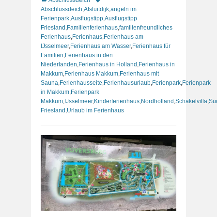
Abschlussdeich
,
Afsluitdijk
,
angeln im
Ferienpark
,
Ausflugstipp
,
Ausflugstipp
Friesland
,
Familienferienhaus
,
familienfreundliches
Ferienhaus
,
Ferienhaus
,
Ferienhaus am
IJsselmeer
,
Ferienhaus am Wasser
,
Ferienhaus für
Familien
,
Ferienhaus in den
Niederlanden
,
Ferienhaus in Holland
,
Ferienhaus in
Makkum
,
Ferienhaus Makkum
,
Ferienhaus mit
Sauna
,
Ferienhausseite
,
Ferienhausurlaub
,
Ferienpark
,
Ferienpark
in Makkum
,
Ferienpark
Makkum
,
IJsselmeer
,
Kinderferienhaus
,
Nordholland
,
Schakelvilla
,
Sü
Friesland
,
Urlaub im Ferienhaus