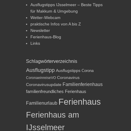
Ausflugstipps IJsselmeer – Beste Tipps
für Makkum & Umgebung
Wetter-Webcam
praktische Infos von A bis Z
Newsletter
Ferienhaus-Blog
Links
Schlagwörterverzeichnis
Ausflugstipp
Ausflugstipps
Corona
Coronavirus
CoronaeinreiseVO
Familienferienhaus
Coronavirusupdate
familienfreundliches Ferienhaus
Ferienhaus
Familienurlaub
Ferienhaus am
IJsselmeer