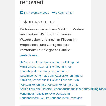
renoviert
Veröffentlicht
14. November 2019
1 Kommentar
am
📤 BEITRAG TEILEN
Badezimmer Ferienhaus Makkum: Modern
renoviert mit Hängetoilette, neuem
Waschbecken und frischen Fliesen im
Erdgeschoss und Obergeschoss –
komfortabel für die ganze Familie.
weiterlesen…
Kategorien
Schlagworte
Aktuelles
,
Ferienhaus
,
Innenausstattung
Familienferienhaus
,
familienfreundliches
Ferienhaus
,
Ferienhaus
,
Ferienhaus am
IJsselmeer
,
Ferienhaus am Wasser
,
Ferienhaus für
Familien
,
Ferienhaus in Holland
,
Ferienhaus in
Makkum
,
Ferienhaus Makkum
,
Ferienhaus mit
Sauna
,
Ferienhauspreise
,
Ferienhausurlaub
,
Innenausstattung
,
Kind
Ferienhaus
,
Toilette renoviert
,
Urlaub im
Ferienhaus
,
WC
,
WC im Ferienhaus
,
WC renoviert