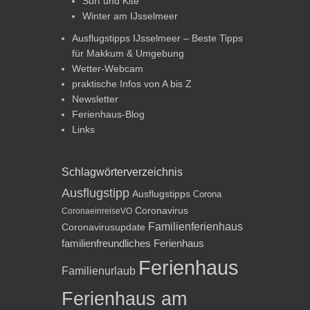
Surf und Kite
Winter am IJsselmeer
Ausflugstipps IJsselmeer – Beste Tipps
für Makkum & Umgebung
Wetter-Webcam
praktische Infos von A bis Z
Newsletter
Ferienhaus-Blog
Links
Schlagwörterverzeichnis
Ausflugstipp
Ausflugstipps
Corona
Coronavirus
CoronaeinreiseVO
Familienferienhaus
Coronavirusupdate
familienfreundliches Ferienhaus
Ferienhaus
Familienurlaub
Ferienhaus am