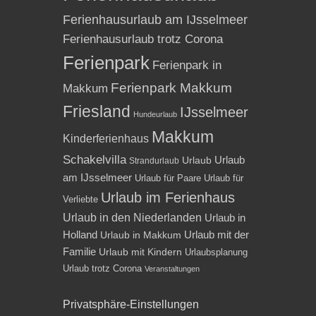
Ferienhausurlaub am IJsselmeer
Ferienhausurlaub trotz Corona
Ferienpark
Ferienpark in
Ferienpark Makkum
Makkum
Friesland
IJsselmeer
Hundeurlaub
Makkum
Kinderferienhaus
Schakelvilla
Urlaub
Urlaub
Strandurlaub
am IJsselmeer
Urlaub für Paare
Urlaub für
Urlaub im Ferienhaus
Verliebte
Urlaub in den Niederlanden
Urlaub in
Holland
Urlaub mit der
Urlaub in Makkum
Familie
Urlaub mit Kindern
Urlaubsplanung
Urlaub trotz Corona
Veranstaltungen
Privatsphäre-Einstellungen