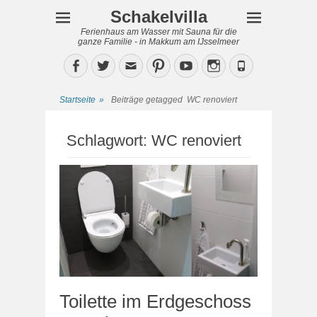
Schakelvilla
Ferienhaus am Wasser mit Sauna für die
ganze Familie - in Makkum am IJsselmeer
Facebook
Twitter
Email
Pinterest
YouTube
Instagram
Phone
Startseite
»
Beiträge getagged
WC renoviert
Schlagwort:
WC renoviert
Toilette im Erdgeschoss