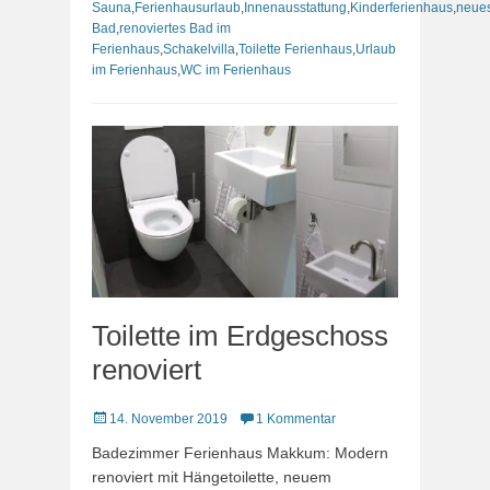
Sauna
,
Ferienhausurlaub
,
Innenausstattung
,
Kinderferienhaus
,
neue
Bad
,
renoviertes Bad im
Ferienhaus
,
Schakelvilla
,
Toilette Ferienhaus
,
Urlaub
im Ferienhaus
,
WC im Ferienhaus
Toilette im Erdgeschoss
renoviert
Veröffentlicht
14. November 2019
1 Kommentar
am
Badezimmer Ferienhaus Makkum: Modern
renoviert mit Hängetoilette, neuem