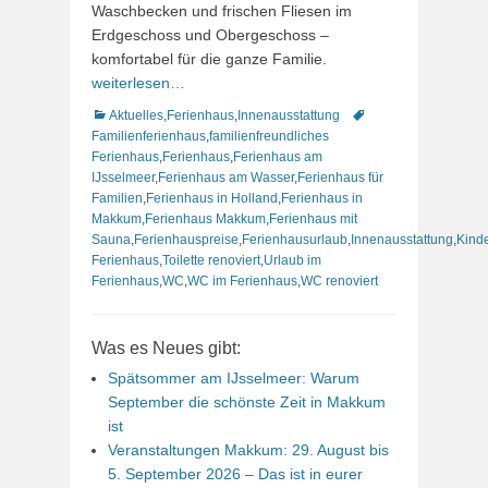
Waschbecken und frischen Fliesen im
Erdgeschoss und Obergeschoss –
komfortabel für die ganze Familie.
weiterlesen…
Kategorien
Schlagworte
Aktuelles
,
Ferienhaus
,
Innenausstattung
Familienferienhaus
,
familienfreundliches
Ferienhaus
,
Ferienhaus
,
Ferienhaus am
IJsselmeer
,
Ferienhaus am Wasser
,
Ferienhaus für
Familien
,
Ferienhaus in Holland
,
Ferienhaus in
Makkum
,
Ferienhaus Makkum
,
Ferienhaus mit
Sauna
,
Ferienhauspreise
,
Ferienhausurlaub
,
Innenausstattung
,
Kind
Ferienhaus
,
Toilette renoviert
,
Urlaub im
Ferienhaus
,
WC
,
WC im Ferienhaus
,
WC renoviert
Was es Neues gibt:
Spätsommer am IJsselmeer: Warum
September die schönste Zeit in Makkum
ist
Veranstaltungen Makkum: 29. August bis
5. September 2026 – Das ist in eurer