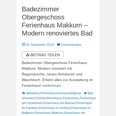
Badezimmer
Obergeschoss
Ferienhaus Makkum –
Modern renoviertes Bad
Veröffentlicht
24. November 2019
3 Kommentare
am
📤 BEITRAG TEILEN
Badezimmer Obergeschoss Ferienhaus
Makkum: Modern renoviert mit
Regendusche, neuen Armaturen und
Waschtisch. Erfahrt alles zur Ausstattung im
Ferienhaus!
weiterlesen…
Kategorien
Schlagworte
Aktuelles
,
Ferienhaus
,
Innenausstattung
Bad
renoviert
,
Familienferienhaus
,
Ferienhaus
,
Ferienhaus
am IJsselmeer
,
Ferienhaus am Wasser
,
Ferienhaus
für Familien
,
Ferienhaus in Holland
,
Ferienhaus in
Makkum
,
Ferienhaus Makkum
,
Ferienhaus mit