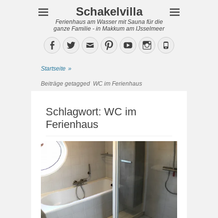
Schakelvilla
Ferienhaus am Wasser mit Sauna für die
ganze Familie - in Makkum am IJsselmeer
Facebook
Twitter
Email
Pinterest
YouTube
Instagram
Phone
Startseite
»
Beiträge getagged
WC im Ferienhaus
Schlagwort:
WC im
Ferienhaus