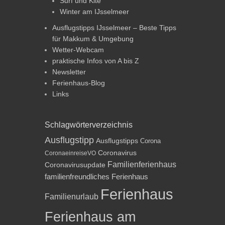
Surf und Kite
Winter am IJsselmeer
Ausflugstipps IJsselmeer – Beste Tipps
für Makkum & Umgebung
Wetter-Webcam
praktische Infos von A bis Z
Newsletter
Ferienhaus-Blog
Links
Schlagwörterverzeichnis
Ausflugstipp
Ausflugstipps
Corona
Coronavirus
CoronaeinreiseVO
Familienferienhaus
Coronavirusupdate
familienfreundliches Ferienhaus
Ferienhaus
Familienurlaub
Ferienhaus am