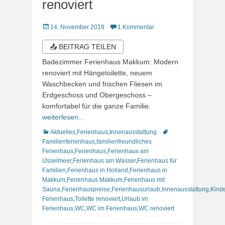
renoviert
Veröffentlicht
14. November 2019
1 Kommentar
am
📤 BEITRAG TEILEN
Badezimmer Ferienhaus Makkum: Modern
renoviert mit Hängetoilette, neuem
Waschbecken und frischen Fliesen im
Erdgeschoss und Obergeschoss –
komfortabel für die ganze Familie.
weiterlesen…
Kategorien
Schlagworte
Aktuelles
,
Ferienhaus
,
Innenausstattung
Familienferienhaus
,
familienfreundliches
Ferienhaus
,
Ferienhaus
,
Ferienhaus am
IJsselmeer
,
Ferienhaus am Wasser
,
Ferienhaus für
Familien
,
Ferienhaus in Holland
,
Ferienhaus in
Makkum
,
Ferienhaus Makkum
,
Ferienhaus mit
Sauna
,
Ferienhauspreise
,
Ferienhausurlaub
,
Innenausstattung
,
Kind
Ferienhaus
,
Toilette renoviert
,
Urlaub im
Ferienhaus
,
WC
,
WC im Ferienhaus
,
WC renoviert