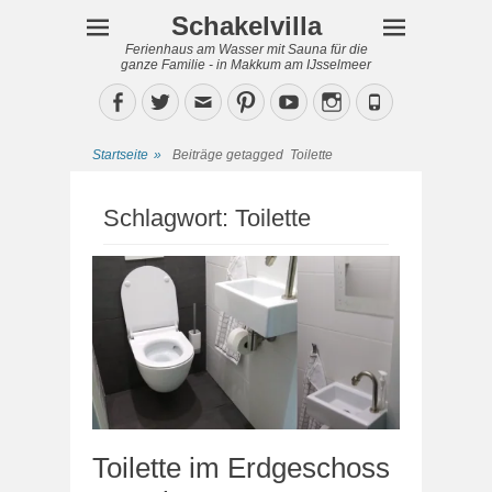
Schakelvilla
Ferienhaus am Wasser mit Sauna für die
ganze Familie - in Makkum am IJsselmeer
Facebook
Twitter
Email
Pinterest
YouTube
Instagram
Phone
Startseite
»
Beiträge getagged
Toilette
Schlagwort:
Toilette
Toilette im Erdgeschoss