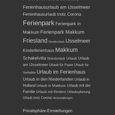
Ferienhausurlaub am IJsselmeer
Ferienhausurlaub trotz Corona
Ferienpark
Ferienpark in
Ferienpark Makkum
Makkum
Friesland
IJsselmeer
Hundeurlaub
Makkum
Kinderferienhaus
Schakelvilla
Urlaub
Urlaub
Strandurlaub
am IJsselmeer
Urlaub für Paare
Urlaub für
Urlaub im Ferienhaus
Verliebte
Urlaub in den Niederlanden
Urlaub in
Holland
Urlaub mit der
Urlaub in Makkum
Familie
Urlaub mit Kindern
Urlaubsplanung
Urlaub trotz Corona
Veranstaltungen
Privatsphäre-Einstellungen