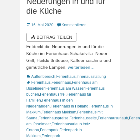
Neuerungen in und für
die Küche
Veröffentlicht
16. Mai 2020
Kommentieren
am
📤 BEITRAG TEILEN
Entdeckt die Neuerungen in und für die
Küche im Ferienhaus Schakelvilla. Neuer
Grill, Heißluftfritteuse, Kaffeemaschine und
gemütliche Lampen.
weiterlesen…
Kategorien
Schlagworte
Außenbereich
,
Ferienhaus
,
Innenausstattung
Fereinhaus
,
Ferienhaus
,
Ferienhaus am
IJsselmeer
,
Ferienhaus am Wasser
,
Ferienhaus
buchen
,
Ferienhaus frei
,
Ferienhaus für
Familien
,
Ferienhaus in den
Niederlanden
,
Ferienhaus in Holland
,
Ferienhaus in
Makkum
,
Ferienhaus Makkum
,
Ferienhaus mit
Sauna
,
Ferienhauspreise
,
Ferienhausseite
,
Ferienhausurlaub
,
Ferie
am IJsselmeer
,
Ferienhausurlaub trotz
Corona
,
Ferienpark
,
Ferienpark in
Makkum
,
Ferienpark