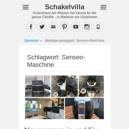
Schakelvilla
Ferienhaus am Wasser mit Sauna für die
ganze Familie - in Makkum am IJsselmeer
Facebook
Twitter
Email
Pinterest
YouTube
Instagram
Phone
Startseite
»
Beiträge getagged
Senseo-Maschine
Schlagwort:
Senseo-
Maschine