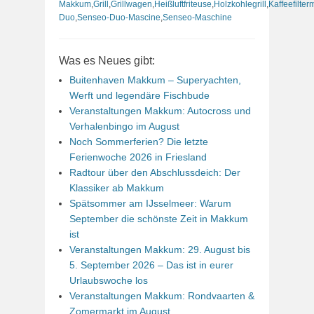
Makkum
,
Grill
,
Grillwagen
,
Heißluftfriteuse
,
Holzkohlegrill
,
Kaffeefilte
Duo
,
Senseo-Duo-Mascine
,
Senseo-Maschine
Was es Neues gibt:
Buitenhaven Makkum – Superyachten,
Werft und legendäre Fischbude
Veranstaltungen Makkum: Autocross und
Verhalenbingo im August
Noch Sommerferien? Die letzte
Ferienwoche 2026 in Friesland
Radtour über den Abschlussdeich: Der
Klassiker ab Makkum
Spätsommer am IJsselmeer: Warum
September die schönste Zeit in Makkum
ist
Veranstaltungen Makkum: 29. August bis
5. September 2026 – Das ist in eurer
Urlaubswoche los
Veranstaltungen Makkum: Rondvaarten &
Zomermarkt im August