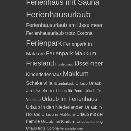
Ferienhaus mit Sauna
Ferienhausurlaub
Ferienhausurlaub am IJsselmeer
Ferienhausurlaub trotz Corona
Ferienpark
Ferienpark in
Ferienpark Makkum
Makkum
Friesland
IJsselmeer
Hundeurlaub
Makkum
Kinderferienhaus
Schakelvilla
Urlaub
Urlaub
Strandurlaub
am IJsselmeer
Urlaub für Paare
Urlaub für
Urlaub im Ferienhaus
Verliebte
Urlaub in den Niederlanden
Urlaub in
Holland
Urlaub mit der
Urlaub in Makkum
Familie
Urlaub mit Kindern
Urlaubsplanung
Urlaub trotz Corona
Veranstaltungen