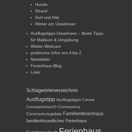
Hunde
Strand
Surf und Kite
Winter am IJsselmeer
Ausflugstipps IJsselmeer – Beste Tipps
für Makkum & Umgebung
Wetter-Webcam
praktische Infos von A bis Z
Newsletter
Ferienhaus-Blog
Links
Schlagwörterverzeichnis
Ausflugstipp
Ausflugstipps
Corona
Coronavirus
CoronaeinreiseVO
Familienferienhaus
Coronavirusupdate
familienfreundliches Ferienhaus
Ferienhaus