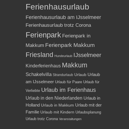
Ferienhausurlaub
Ferienhausurlaub am IJsselmeer
Ferienhausurlaub trotz Corona
Ferienpark
Ferienpark in
Ferienpark Makkum
Makkum
Friesland
IJsselmeer
Hundeurlaub
Makkum
Kinderferienhaus
Schakelvilla
Urlaub
Urlaub
Strandurlaub
am IJsselmeer
Urlaub für Paare
Urlaub für
Urlaub im Ferienhaus
Verliebte
Urlaub in den Niederlanden
Urlaub in
Holland
Urlaub mit der
Urlaub in Makkum
Familie
Urlaub mit Kindern
Urlaubsplanung
Urlaub trotz Corona
Veranstaltungen