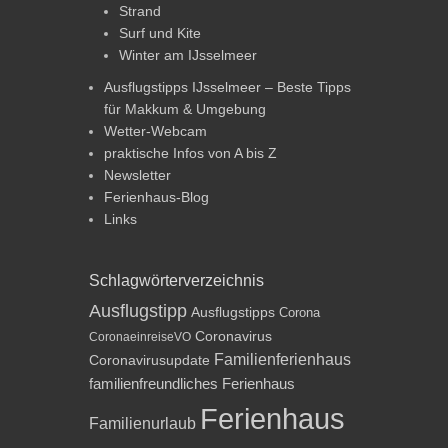
Strand
Surf und Kite
Winter am IJsselmeer
Ausflugstipps IJsselmeer – Beste Tipps
für Makkum & Umgebung
Wetter-Webcam
praktische Infos von A bis Z
Newsletter
Ferienhaus-Blog
Links
Schlagwörterverzeichnis
Ausflugstipp
Ausflugstipps
Corona
Coronavirus
CoronaeinreiseVO
Familienferienhaus
Coronavirusupdate
familienfreundliches Ferienhaus
Ferienhaus
Familienurlaub