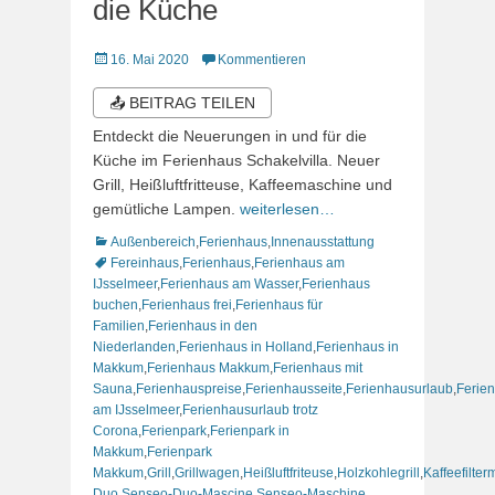
die Küche
Veröffentlicht
16. Mai 2020
Kommentieren
am
📤 BEITRAG TEILEN
Entdeckt die Neuerungen in und für die
Küche im Ferienhaus Schakelvilla. Neuer
Grill, Heißluftfritteuse, Kaffeemaschine und
gemütliche Lampen.
weiterlesen…
Kategorien
Schlagworte
Außenbereich
,
Ferienhaus
,
Innenausstattung
Fereinhaus
,
Ferienhaus
,
Ferienhaus am
IJsselmeer
,
Ferienhaus am Wasser
,
Ferienhaus
buchen
,
Ferienhaus frei
,
Ferienhaus für
Familien
,
Ferienhaus in den
Niederlanden
,
Ferienhaus in Holland
,
Ferienhaus in
Makkum
,
Ferienhaus Makkum
,
Ferienhaus mit
Sauna
,
Ferienhauspreise
,
Ferienhausseite
,
Ferienhausurlaub
,
Ferie
am IJsselmeer
,
Ferienhausurlaub trotz
Corona
,
Ferienpark
,
Ferienpark in
Makkum
,
Ferienpark
Makkum
,
Grill
,
Grillwagen
,
Heißluftfriteuse
,
Holzkohlegrill
,
Kaffeefilte
Duo
,
Senseo-Duo-Mascine
,
Senseo-Maschine