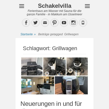
Schakelvilla
Ferienhaus am Wasser mit Sauna für die
ganze Familie - in Makkum am IJsselmeer
Facebook
Twitter
Email
Pinterest
YouTube
Instagram
Phone
Startseite
»
Beiträge getagged
Grillwagen
Schlagwort:
Grillwagen
Neuerungen in und für