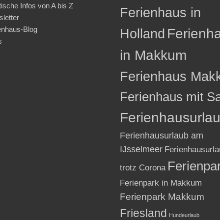
tische Infos von A bis Z
Ferienhaus in
letter
enhaus-Blog
Holland
Ferienh
s
in Makkum
Ferienhaus Mak
Ferienhaus mit S
Ferienhausurla
Ferienhausurlaub am
IJsselmeer
Ferienhausurla
Ferienpa
trotz Corona
Ferienpark in Makkum
Ferienpark Makkum
Friesland
Hundeurlaub