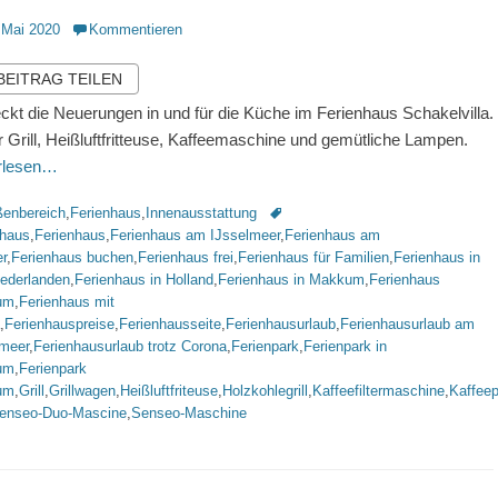
ntlicht
 Mai 2020
Kommentieren
 BEITRAG TEILEN
ckt die Neuerungen in und für die Küche im Ferienhaus Schakelvilla.
 Grill, Heißluftfritteuse, Kaffeemaschine und gemütliche Lampen.
erlesen…
rien
Schlagworte
enbereich
,
Ferienhaus
,
Innenausstattung
nhaus
,
Ferienhaus
,
Ferienhaus am IJsselmeer
,
Ferienhaus am
r
,
Ferienhaus buchen
,
Ferienhaus frei
,
Ferienhaus für Familien
,
Ferienhaus in
iederlanden
,
Ferienhaus in Holland
,
Ferienhaus in Makkum
,
Ferienhaus
um
,
Ferienhaus mit
,
Ferienhauspreise
,
Ferienhausseite
,
Ferienhausurlaub
,
Ferienhausurlaub am
lmeer
,
Ferienhausurlaub trotz Corona
,
Ferienpark
,
Ferienpark in
um
,
Ferienpark
um
,
Grill
,
Grillwagen
,
Heißluftfriteuse
,
Holzkohlegrill
,
Kaffeefiltermaschine
,
Kaffee
enseo-Duo-Mascine
,
Senseo-Maschine