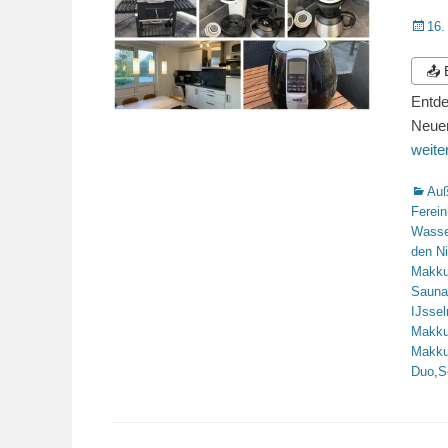
Veröffe
16.
am
📤
Entde
Neuer
weit
Katego
Auß
Ferei
Wasse
den N
Makk
Sauna
IJsse
Makk
Makk
Duo
,
S