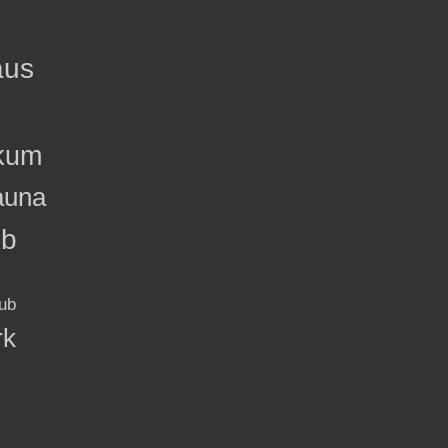
aus
kum
auna
ub
ub
rk