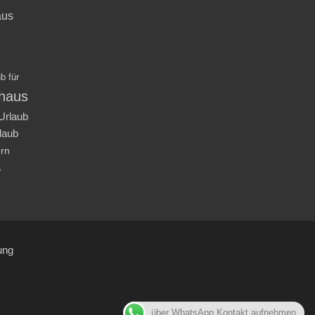
aus
b für
nhaus
Urlaub
laub
ern
a
ung
über WhatsApp Kontakt aufnehmen