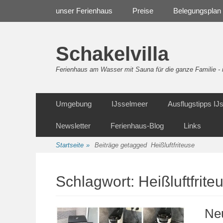
Weiter
Navigation
unser Ferienhaus
Preise
Belegungsplan
zum
Inhalt
Schakelvilla
Ferienhaus am Wasser mit Sauna für die ganze Familie 
Weiter
Sekundäre Navigation
Umgebung
IJsselmeer
Ausflugstipps I
zum
Inhalt
Newsletter
Ferienhaus-Blog
Links
Startseite
»
Beiträge getagged
Heißluftfriteuse
Schlagwort:
Heißluftfrite
Neu