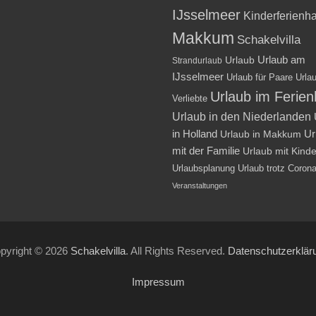
IJsselmeer
Kinderferienh
Makkum
Schakelvilla
Urlaub am
Urlaub
Strandurlaub
IJsselmeer
Urlaub für Paare
Urlau
Urlaub im Ferie
Verliebte
Urlaub in den Niederlanden
in Holland
Ur
Urlaub in Makkum
mit der Familie
Urlaub mit Kind
Urlaubsplanung
Urlaub trotz Coron
Veranstaltungen
pyright © 2026
Schakelvilla
. All Rights Reserved.
Datenschutzerklär
Impressum