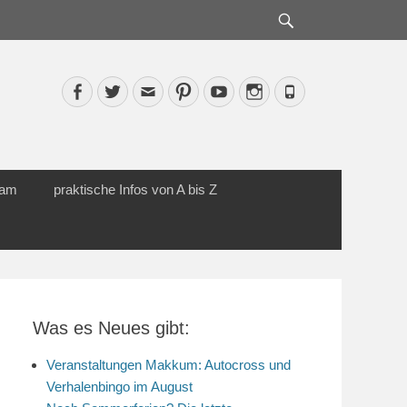
Suche
Facebook
Twitter
Email
Pinterest
YouTube
Instagram
Phone
cam
praktische Infos von A bis Z
Was es Neues gibt:
Veranstaltungen Makkum: Autocross und
Verhalenbingo im August