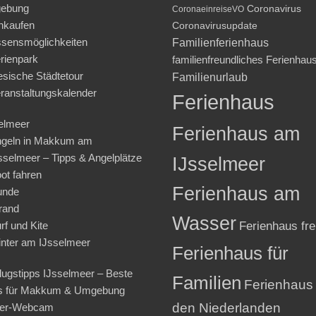
ebung
Coronavirus
CoronaeinreiseVO
nkaufen
Coronavirusupdate
sensmöglichkeiten
Familienferienhaus
rienpark
familienfreundliches Ferienhau
iesische Städtetour
Familienurlaub
ranstaltungskalender
Ferienhaus
elmeer
Ferienhaus am
geln in Makkum am
sselmeer – Tipps & Angelplätze
IJsselmeer
ot fahren
Ferienhaus am
unde
rand
Wasser
rf und Kite
Ferienhaus fre
nter am IJsselmeer
Ferienhaus für
lugstipps IJsselmeer – Beste
Familien
Ferienhaus 
s für Makkum & Umgebung
den Niederlanden
ter-Webcam