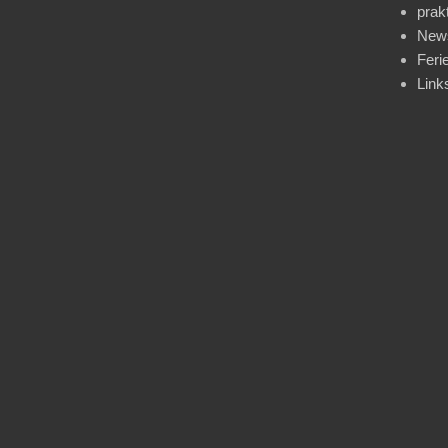
prak
News
Feri
Link