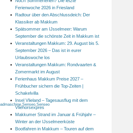
Noch Sommerferien? Die letzte
Ferienwoche 2026 in Friesland
Radtour über den Abschlussdeich: Der
Klassiker ab Makkum
Spätsommer am IJsselmeer: Warum
September die schönste Zeit in Makkum ist
Veranstaltungen Makkum: 29. August bis 5.
September 2026 – Das ist in eurer
Urlaubswoche los
Veranstaltungen Makkum: Rondvaarten &
Zomermarkt im August
Ferienhaus Makkum Preise 2027 –
Frühbucher sichern die Top-Zeiten |
Schakelvilla
Insel Vlieland – Tagesausflug mit dem
padmaschine
,
Senseo
,
Senseo
Vliehorsexpres
Makkumer Strand im Januar & Frühjahr –
Winter an der IJsselmeerküste
Bootfahren in Makkum – Touren auf dem