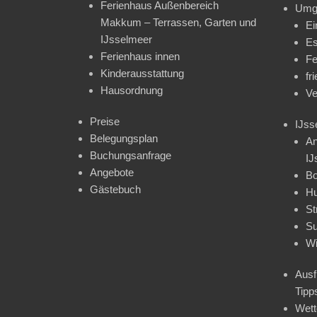
Ferienhaus Außenbereich
Umg
Makkum – Terrassen, Garten und
Ei
IJsselmeer
Es
Ferienhaus innen
Fe
Kinderausstattung
fr
Hausordnung
Ve
Preise
IJss
Belegungsplan
An
Buchungsanfrage
IJ
Angebote
Bo
Gästebuch
H
St
Su
Wi
Ausf
Tipp
Wet