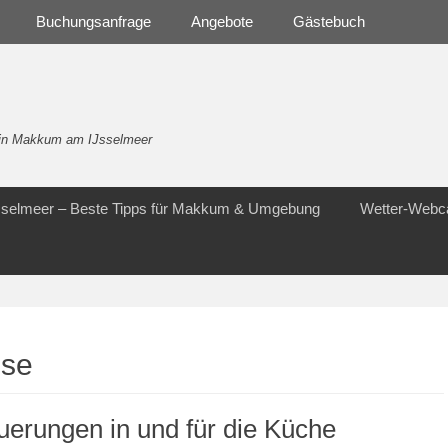
Buchungsanfrage
Angebote
Gästebuch
- in Makkum am IJsselmeer
Jsselmeer – Beste Tipps für Makkum & Umgebung
Wetter-Web
use
erungen in und für die Küche