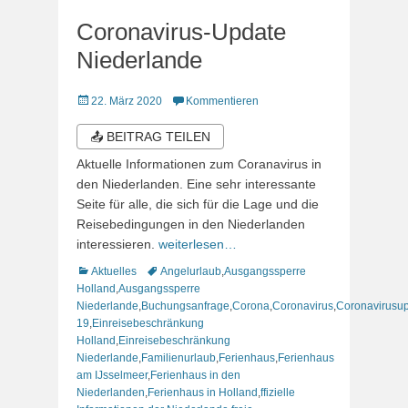
Coronavirus-Update
Niederlande
Veröffentlicht
22. März 2020
Kommentieren
am
📤 BEITRAG TEILEN
Aktuelle Informationen zum Coranavirus in
den Niederlanden. Eine sehr interessante
Seite für alle, die sich für die Lage und die
Reisebedingungen in den Niederlanden
interessieren.
weiterlesen…
Kategorien
Schlagworte
Aktuelles
Angelurlaub
,
Ausgangssperre
Holland
,
Ausgangssperre
Niederlande
,
Buchungsanfrage
,
Corona
,
Coronavirus
,
Coronavirusu
19
,
Einreisebeschränkung
Holland
,
Einreisebeschränkung
Niederlande
,
Familienurlaub
,
Ferienhaus
,
Ferienhaus
am IJsselmeer
,
Ferienhaus in den
Niederlanden
,
Ferienhaus in Holland
,
ffizielle