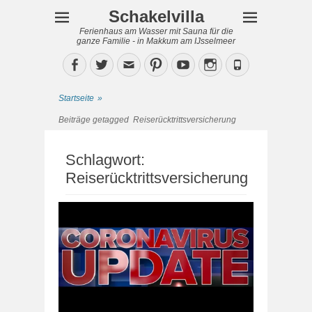
Schakelvilla
Ferienhaus am Wasser mit Sauna für die
ganze Familie - in Makkum am IJsselmeer
Facebook
Twitter
Email
Pinterest
YouTube
Instagram
Phone
Startseite
»
Beiträge getagged
Reiserücktrittsversicherung
Schlagwort:
Reiserücktrittsversicherung