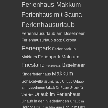
Ferienhaus Makkum
Ferienhaus mit Sauna
Ferienhausurlaub
Ferienhausurlaub am IJsselmeer
Ferienhausurlaub trotz Corona
Ferienpark
Ferienpark in
Ferienpark Makkum
Makkum
Friesland
IJsselmeer
Hundeurlaub
Makkum
Kinderferienhaus
Schakelvilla
Urlaub
Urlaub
Strandurlaub
am IJsselmeer
Urlaub für Paare
Urlaub für
Urlaub im Ferienhaus
Verliebte
Urlaub in den Niederlanden
Urlaub in
Holland
Urlaub mit der
Urlaub in Makkum