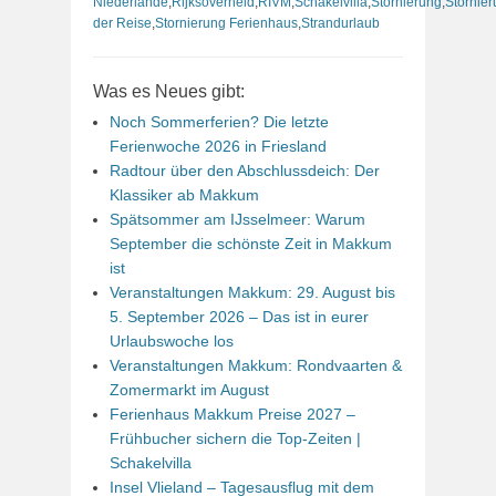
Niederlande
,
Rijksoverheid
,
RIVM
,
Schakelvilla
,
Stornierung
,
Stornie
der Reise
,
Stornierung Ferienhaus
,
Strandurlaub
Was es Neues gibt:
Noch Sommerferien? Die letzte
Ferienwoche 2026 in Friesland
Radtour über den Abschlussdeich: Der
Klassiker ab Makkum
Spätsommer am IJsselmeer: Warum
September die schönste Zeit in Makkum
ist
Veranstaltungen Makkum: 29. August bis
5. September 2026 – Das ist in eurer
Urlaubswoche los
Veranstaltungen Makkum: Rondvaarten &
Zomermarkt im August
Ferienhaus Makkum Preise 2027 –
Frühbucher sichern die Top-Zeiten |
Schakelvilla
Insel Vlieland – Tagesausflug mit dem