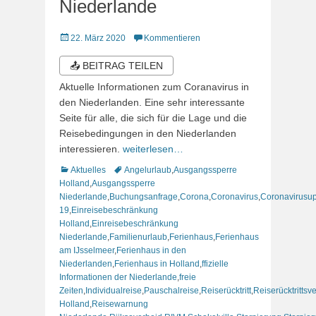
Niederlande
Veröffentlicht
22. März 2020
Kommentieren
am
📤 BEITRAG TEILEN
Aktuelle Informationen zum Coranavirus in
den Niederlanden. Eine sehr interessante
Seite für alle, die sich für die Lage und die
Reisebedingungen in den Niederlanden
interessieren.
weiterlesen…
Kategorien
Schlagworte
Aktuelles
Angelurlaub
,
Ausgangssperre
Holland
,
Ausgangssperre
Niederlande
,
Buchungsanfrage
,
Corona
,
Coronavirus
,
Coronavirusu
19
,
Einreisebeschränkung
Holland
,
Einreisebeschränkung
Niederlande
,
Familienurlaub
,
Ferienhaus
,
Ferienhaus
am IJsselmeer
,
Ferienhaus in den
Niederlanden
,
Ferienhaus in Holland
,
ffizielle
Informationen der Niederlande
,
freie
Zeiten
,
Individualreise
,
Pauschalreise
,
Reiserücktritt
,
Reiserücktrittsv
Holland
,
Reisewarnung