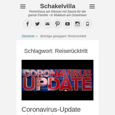
Schakelvilla
Ferienhaus am Wasser mit Sauna für die
ganze Familie - in Makkum am IJsselmeer
Facebook
Twitter
Email
Pinterest
YouTube
Instagram
Phone
Startseite
»
Beiträge getagged
Reiserücktritt
Schlagwort:
Reiserücktritt
Coronavirus-Update