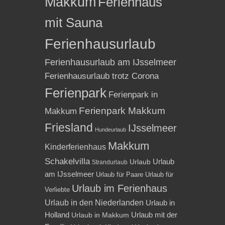
Makkum
Ferienhaus
mit Sauna
Ferienhausurlaub
Ferienhausurlaub am IJsselmeer
Ferienhausurlaub trotz Corona
Ferienpark
Ferienpark in
Ferienpark Makkum
Makkum
Friesland
IJsselmeer
Hundeurlaub
Makkum
Kinderferienhaus
Schakelvilla
Urlaub
Urlaub
Strandurlaub
am IJsselmeer
Urlaub für Paare
Urlaub für
Urlaub im Ferienhaus
Verliebte
Urlaub in den Niederlanden
Urlaub in
Holland
Urlaub mit der
Urlaub in Makkum