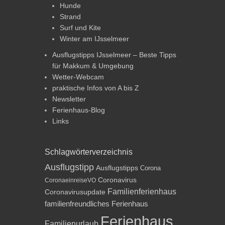
Hunde
Strand
Surf und Kite
Winter am IJsselmeer
Ausflugstipps IJsselmeer – Beste Tipps
für Makkum & Umgebung
Wetter-Webcam
praktische Infos von A bis Z
Newsletter
Ferienhaus-Blog
Links
Schlagwörterverzeichnis
Ausflugstipp
Ausflugstipps
Corona
Coronavirus
CoronaeinreiseVO
Familienferienhaus
Coronavirusupdate
familienfreundliches Ferienhaus
Ferienhaus
Familienurlaub