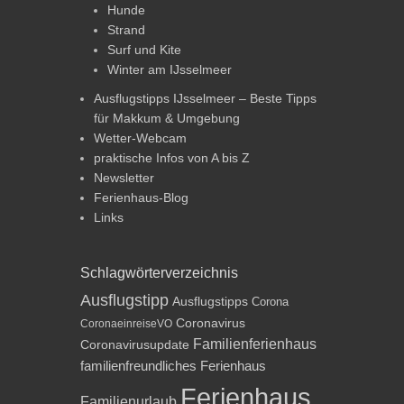
Hunde
Strand
Surf und Kite
Winter am IJsselmeer
Ausflugstipps IJsselmeer – Beste Tipps
für Makkum & Umgebung
Wetter-Webcam
praktische Infos von A bis Z
Newsletter
Ferienhaus-Blog
Links
Schlagwörterverzeichnis
Ausflugstipp
Ausflugstipps
Corona
Coronavirus
CoronaeinreiseVO
Familienferienhaus
Coronavirusupdate
familienfreundliches Ferienhaus
Ferienhaus
Familienurlaub