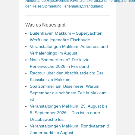
Niederlande
,
Rijksoverheid
,
RIVM
,
Schakelvilla
,
Stornierung
,
Stornie
der Reise
,
Stornierung Ferienhaus
,
Strandurlaub
Was es Neues gibt:
Buitenhaven Makkum – Superyachten,
Werft und legendäre Fischbude
Veranstaltungen Makkum: Autocross und
Verhalenbingo im August
Noch Sommerferien? Die letzte
Ferienwoche 2026 in Friesland
Radtour über den Abschlussdeich: Der
Klassiker ab Makkum
Spätsommer am IJsselmeer: Warum
September die schönste Zeit in Makkum
ist
Veranstaltungen Makkum: 29. August bis
5. September 2026 – Das ist in eurer
Urlaubswoche los
Veranstaltungen Makkum: Rondvaarten &
Zomermarkt im August