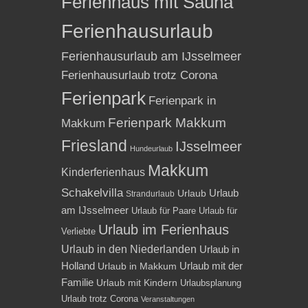
Ferienhaus mit Sauna
Ferienhausurlaub
Ferienhausurlaub am IJsselmeer
Ferienhausurlaub trotz Corona
Ferienpark
Ferienpark in
Ferienpark Makkum
Makkum
Friesland
IJsselmeer
Hundeurlaub
Makkum
Kinderferienhaus
Schakelvilla
Urlaub
Urlaub
Strandurlaub
am IJsselmeer
Urlaub für Paare
Urlaub für
Urlaub im Ferienhaus
Verliebte
Urlaub in den Niederlanden
Urlaub in
Holland
Urlaub mit der
Urlaub in Makkum
Familie
Urlaub mit Kindern
Urlaubsplanung
Urlaub trotz Corona
Veranstaltungen