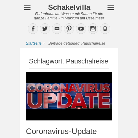
Schakelvilla
Ferienhaus am Wasser mit Sauna für die
ganze Familie - in Makkum am IJsselmeer
Facebook
Twitter
Email
Pinterest
YouTube
Instagram
Phone
Startseite
»
Beiträge getagged
Pauschalreise
Schlagwort:
Pauschalreise
Coronavirus-Update