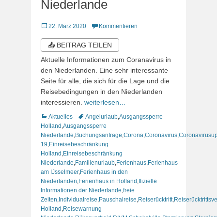
Niederlande
Veröffentlicht
22. März 2020
Kommentieren
am
📤 BEITRAG TEILEN
Aktuelle Informationen zum Coranavirus in
den Niederlanden. Eine sehr interessante
Seite für alle, die sich für die Lage und die
Reisebedingungen in den Niederlanden
interessieren.
weiterlesen…
Kategorien
Schlagworte
Aktuelles
Angelurlaub
,
Ausgangssperre
Holland
,
Ausgangssperre
Niederlande
,
Buchungsanfrage
,
Corona
,
Coronavirus
,
Coronavirusu
19
,
Einreisebeschränkung
Holland
,
Einreisebeschränkung
Niederlande
,
Familienurlaub
,
Ferienhaus
,
Ferienhaus
am IJsselmeer
,
Ferienhaus in den
Niederlanden
,
Ferienhaus in Holland
,
ffizielle
Informationen der Niederlande
,
freie
Zeiten
,
Individualreise
,
Pauschalreise
,
Reiserücktritt
,
Reiserücktrittsv
Holland
,
Reisewarnung