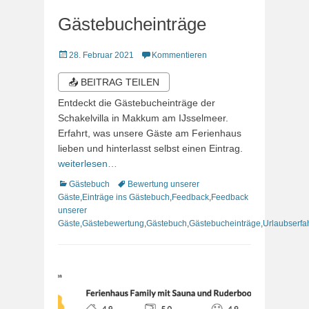
Gästebucheinträge
Veröffentlicht
28. Februar 2021
Kommentieren
am
📤 BEITRAG TEILEN
Entdeckt die Gästebucheinträge der
Schakelvilla in Makkum am IJsselmeer.
Erfahrt, was unsere Gäste am Ferienhaus
lieben und hinterlasst selbst einen Eintrag.
weiterlesen…
Kategorien
Schlagworte
Gästebuch
Bewertung unserer
Gäste
,
Einträge ins Gästebuch
,
Feedback
,
Feedback
unserer
Gäste
,
Gästebewertung
,
Gästebuch
,
Gästebucheinträge
,
Urlaubserfa