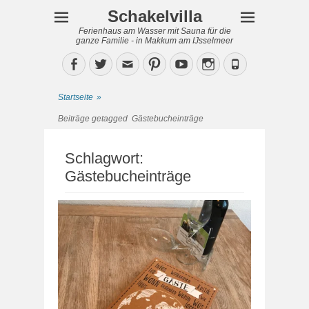
Schakelvilla
Ferienhaus am Wasser mit Sauna für die
ganze Familie - in Makkum am IJsselmeer
Facebook
Twitter
Email
Pinterest
YouTube
Instagram
Phone
Startseite
»
Beiträge getagged
Gästebucheinträge
Schlagwort:
Gästebucheinträge