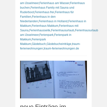
am IJsselmeer
,
Ferienhaus am Wasser
,
Ferienhaus
buchen
,
Ferienhaus Family mit Sauna und
Ruderboot
,
Ferienhaus frei
,
Ferienhaus für
Familien
,
Ferienhaus in den
Niederlanden
,
Ferienhaus in Holland
,
Ferienhaus in
Makkum
,
Ferienhaus Makkum
,
Ferienhaus mit
Sauna
,
Ferienhausseite
,
Ferienhausurlaub
,
Ferienhausurlaub
am IJsselmeer
,
Ferienpark
,
Ferienpark in
Makkum
,
Ferienpark
Makkum
,
Gästebuch
,
Gästebucheinträge
,
traum-
ferienwohnungen
,
traum-ferienwohnungen.de
neue Einträge im