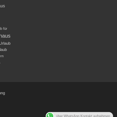
aus
b für
nhaus
Urlaub
laub
ern
a
ung
über WhatsApp Kontakt aufnehmen