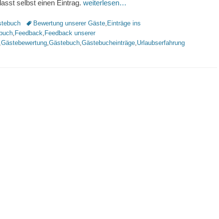
rlasst selbst einen Eintrag.
weiterlesen…
rien
Schlagworte
tebuch
Bewertung unserer Gäste
,
Einträge ins
buch
,
Feedback
,
Feedback unserer
,
Gästebewertung
,
Gästebuch
,
Gästebucheinträge
,
Urlaubserfahrung