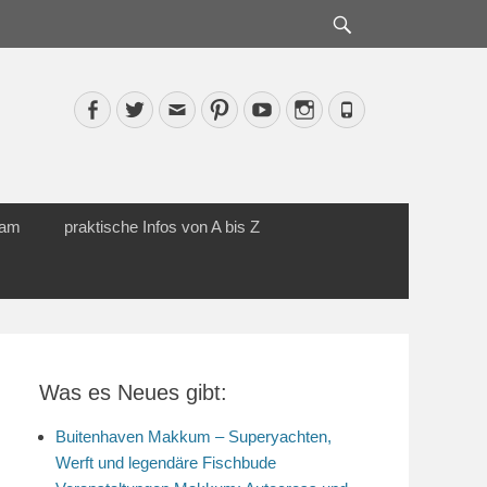
Suche
Facebook
Twitter
Email
Pinterest
YouTube
Instagram
Phone
cam
praktische Infos von A bis Z
Was es Neues gibt:
Buitenhaven Makkum – Superyachten,
Werft und legendäre Fischbude