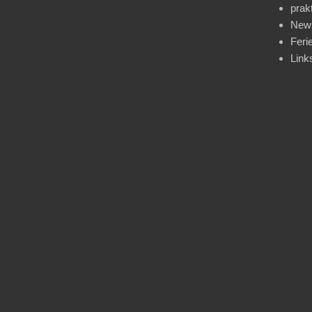
prak
News
Feri
Link