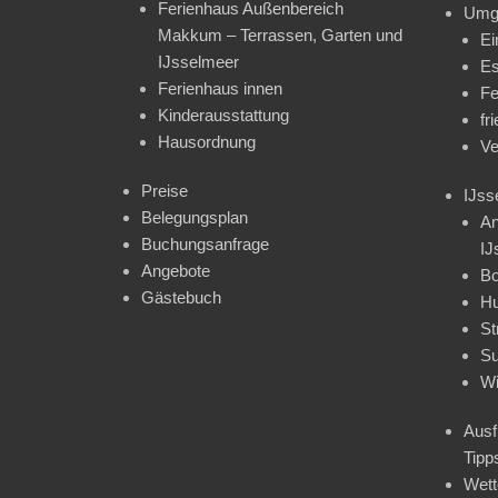
Ferienhaus Außenbereich
Umg
Makkum – Terrassen, Garten und
Ei
IJsselmeer
Es
Ferienhaus innen
Fe
Kinderausstattung
fr
Hausordnung
Ve
Preise
IJss
Belegungsplan
An
Buchungsanfrage
IJ
Angebote
Bo
Gästebuch
H
St
Su
Wi
Ausf
Tipp
Wet