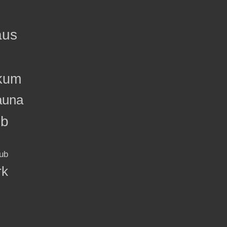
aus
kum
auna
ub
ub
rk