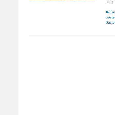
hinte
Katego
Gäs
Gäste
Gäste