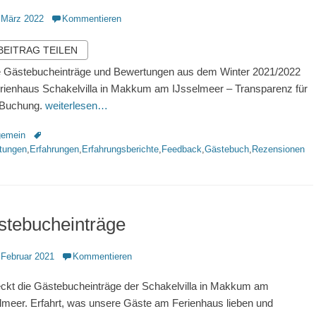
ntlicht
 März 2022
Kommentieren
 BEITRAG TEILEN
 Gästebucheinträge und Bewertungen aus dem Winter 2021/2022
rienhaus Schakelvilla in Makkum am IJsselmeer – Transparenz für
 Buchung.
weiterlesen…
rien
Schlagworte
gemein
tungen
,
Erfahrungen
,
Erfahrungsberichte
,
Feedback
,
Gästebuch
,
Rezensionen
stebucheinträge
ntlicht
 Februar 2021
Kommentieren
ckt die Gästebucheinträge der Schakelvilla in Makkum am
lmeer. Erfahrt, was unsere Gäste am Ferienhaus lieben und