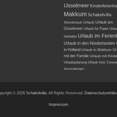
IJsselmeer
Kinderferienh
Makkum
Schakelvilla
Urlaub am
Urlaub
Strandurlaub
IJsselmeer
Urlaub für Paare
Urlau
Urlaub im Ferie
Verliebte
Urlaub in den Niederlanden
in Holland
Ur
Urlaub in Makkum
mit der Familie
Urlaub mit Kind
Urlaubsplanung
Urlaub trotz Coron
Veranstaltungen
pyright © 2026
Schakelvilla
. All Rights Reserved.
Datenschutzerklär
Impressum