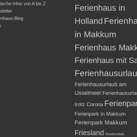
tische Infos von A bis Z
Ferienhaus in
letter
enhaus-Blog
Holland
Ferienh
s
in Makkum
Ferienhaus Mak
Ferienhaus mit S
Ferienhausurla
Ferienhausurlaub am
IJsselmeer
Ferienhausurla
Ferienpa
trotz Corona
Ferienpark in Makkum
Ferienpark Makkum
Friesland
Hundeurlaub