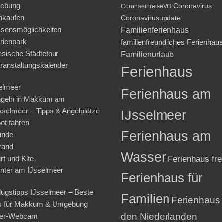
ebung
Coronavirus
CoronaeinreiseVO
nkaufen
Coronavirusupdate
sensmöglichkeiten
Familienferienhaus
rienpark
familienfreundliches Ferienhau
iesische Städtetour
Familienurlaub
ranstaltungskalender
Ferienhaus
elmeer
Ferienhaus am
geln in Makkum am
sselmeer – Tipps & Angelplätze
IJsselmeer
ot fahren
Ferienhaus am
unde
rand
Wasser
rf und Kite
Ferienhaus fre
nter am IJsselmeer
Ferienhaus für
lugstipps IJsselmeer – Beste
Familien
Ferienhaus 
s für Makkum & Umgebung
den Niederlanden
ter-Webcam