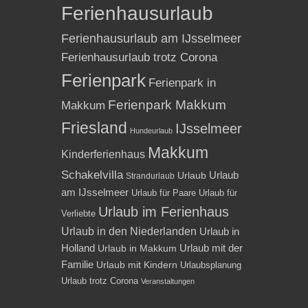
Ferienhausurlaub
Ferienhausurlaub am IJsselmeer
Ferienhausurlaub trotz Corona
Ferienpark
Ferienpark in
Ferienpark Makkum
Makkum
Friesland
IJsselmeer
Hundeurlaub
Makkum
Kinderferienhaus
Schakelvilla
Urlaub
Urlaub
Strandurlaub
am IJsselmeer
Urlaub für Paare
Urlaub für
Urlaub im Ferienhaus
Verliebte
Urlaub in den Niederlanden
Urlaub in
Holland
Urlaub mit der
Urlaub in Makkum
Familie
Urlaub mit Kindern
Urlaubsplanung
Urlaub trotz Corona
Veranstaltungen