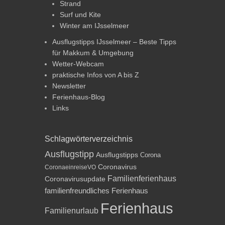
Strand
Surf und Kite
Winter am IJsselmeer
Ausflugstipps IJsselmeer – Beste Tipps
für Makkum & Umgebung
Wetter-Webcam
praktische Infos von A bis Z
Newsletter
Ferienhaus-Blog
Links
Schlagwörterverzeichnis
Ausflugstipp
Ausflugstipps
Corona
Coronavirus
CoronaeinreiseVO
Familienferienhaus
Coronavirusupdate
familienfreundliches Ferienhaus
Ferienhaus
Familienurlaub