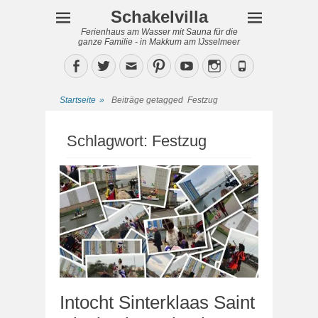
Schakelvilla
Ferienhaus am Wasser mit Sauna für die
ganze Familie - in Makkum am IJsselmeer
Facebook
Twitter
Email
Pinterest
YouTube
Instagram
Phone
Startseite
»
Beiträge getagged
Festzug
Schlagwort:
Festzug
Intocht Sinterklaas Saint