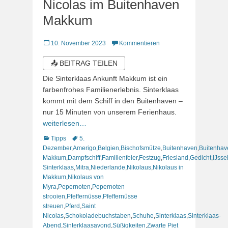
Nicolas im Buitenhaven
Makkum
Veröffentlicht
10. November 2023
Kommentieren
am
📤 BEITRAG TEILEN
Die Sinterklaas Ankunft Makkum ist ein
farbenfrohes Familienerlebnis. Sinterklaas
kommt mit dem Schiff in den Buitenhaven –
nur 15 Minuten von unserem Ferienhaus.
weiterlesen…
Kategorien
Schlagworte
Tipps
5.
Dezember
,
Amerigo
,
Belgien
,
Bischofsmütze
,
Buitenhaven
,
Buitenhav
Makkum
,
Dampfschiff
,
Familienfeier
,
Festzug
,
Friesland
,
Gedicht
,
IJsse
Sinterklaas
,
Mitra
,
Niederlande
,
Nikolaus
,
Nikolaus in
Makkum
,
Nikolaus von
Myra
,
Pepernoten
,
Pepernoten
strooien
,
Pfeffernüsse
,
Pfeffernüsse
streuen
,
Pferd
,
Saint
Nicolas
,
Schokoladebuchstaben
,
Schuhe
,
Sinterklaas
,
Sinterklaas-
Abend
,
Sinterklaasavond
,
Süßigkeiten
,
Zwarte Piet