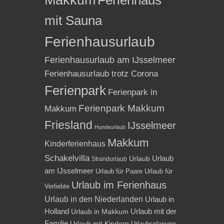
mit Sauna
Ferienhausurlaub
Ferienhausurlaub am IJsselmeer
Ferienhausurlaub trotz Corona
Ferienpark
Ferienpark in
Ferienpark Makkum
Makkum
Friesland
IJsselmeer
Hundeurlaub
Makkum
Kinderferienhaus
Schakelvilla
Urlaub
Urlaub
Strandurlaub
am IJsselmeer
Urlaub für Paare
Urlaub für
Urlaub im Ferienhaus
Verliebte
Urlaub in den Niederlanden
Urlaub in
Holland
Urlaub mit der
Urlaub in Makkum
Familie
Urlaub mit Kindern
Urlaubsplanung