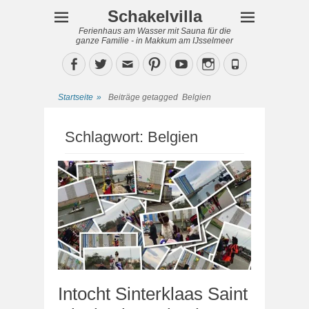
Schakelvilla
Ferienhaus am Wasser mit Sauna für die
ganze Familie - in Makkum am IJsselmeer
Facebook
Twitter
Email
Pinterest
YouTube
Instagram
Phone
Startseite
»
Beiträge getagged
Belgien
Schlagwort:
Belgien
Intocht Sinterklaas Saint