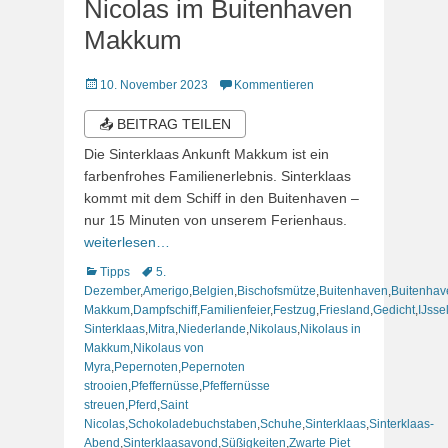
Nicolas im Buitenhaven
Makkum
Veröffentlicht
10. November 2023
Kommentieren
am
📤 BEITRAG TEILEN
Die Sinterklaas Ankunft Makkum ist ein
farbenfrohes Familienerlebnis. Sinterklaas
kommt mit dem Schiff in den Buitenhaven –
nur 15 Minuten von unserem Ferienhaus.
weiterlesen…
Kategorien
Schlagworte
Tipps
5.
Dezember
,
Amerigo
,
Belgien
,
Bischofsmütze
,
Buitenhaven
,
Buitenhav
Makkum
,
Dampfschiff
,
Familienfeier
,
Festzug
,
Friesland
,
Gedicht
,
IJsse
Sinterklaas
,
Mitra
,
Niederlande
,
Nikolaus
,
Nikolaus in
Makkum
,
Nikolaus von
Myra
,
Pepernoten
,
Pepernoten
strooien
,
Pfeffernüsse
,
Pfeffernüsse
streuen
,
Pferd
,
Saint
Nicolas
,
Schokoladebuchstaben
,
Schuhe
,
Sinterklaas
,
Sinterklaas-
Abend
,
Sinterklaasavond
,
Süßigkeiten
,
Zwarte Piet