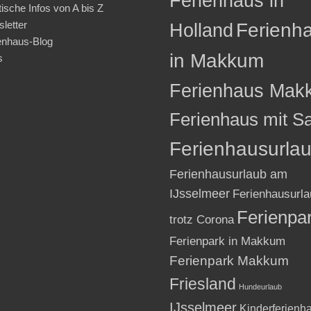
Ferienhaus in
tische Infos von A bis Z
letter
Holland
Ferienh
enhaus-Blog
in Makkum
s
Ferienhaus Mak
Ferienhaus mit S
Ferienhausurla
Ferienhausurlaub am
IJsselmeer
Ferienhausurla
Ferienpa
trotz Corona
Ferienpark in Makkum
Ferienpark Makkum
Friesland
Hundeurlaub
IJsselmeer
Kinderferienh