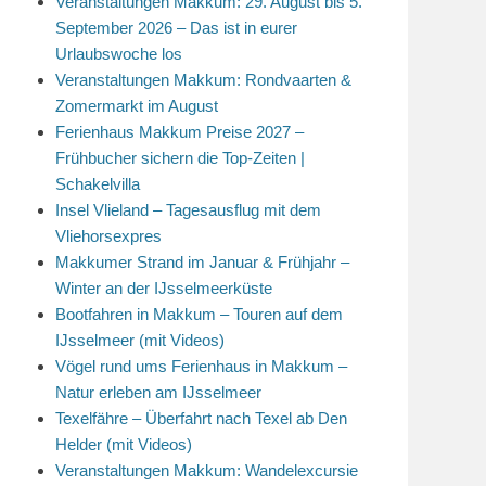
Veranstaltungen Makkum: 29. August bis 5.
September 2026 – Das ist in eurer
Urlaubswoche los
Veranstaltungen Makkum: Rondvaarten &
Zomermarkt im August
Ferienhaus Makkum Preise 2027 –
Frühbucher sichern die Top-Zeiten |
Schakelvilla
Insel Vlieland – Tagesausflug mit dem
Vliehorsexpres
Makkumer Strand im Januar & Frühjahr –
Winter an der IJsselmeerküste
Bootfahren in Makkum – Touren auf dem
IJsselmeer (mit Videos)
Vögel rund ums Ferienhaus in Makkum –
Natur erleben am IJsselmeer
Texelfähre – Überfahrt nach Texel ab Den
Helder (mit Videos)
Veranstaltungen Makkum: Wandelexcursie