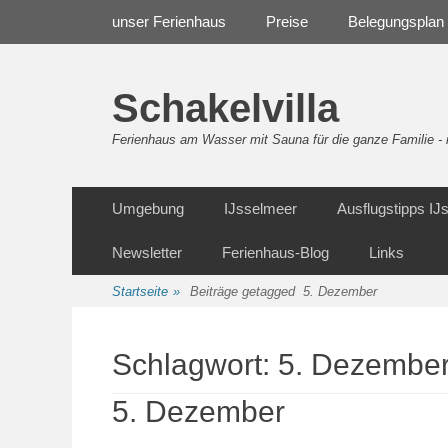
Weiter
Navigation
unser Ferienhaus
Preise
Belegungsplan
zum
Inhalt
Schakelvilla
Ferienhaus am Wasser mit Sauna für die ganze Familie 
Weiter
Sekundäre Navigation
Umgebung
IJsselmeer
Ausflugstipps I
zum
Inhalt
Newsletter
Ferienhaus-Blog
Links
Startseite
»
Beiträge getagged
5. Dezember
Schlagwort:
5. Dezembe
5. Dezember