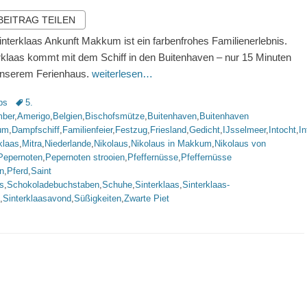
 BEITRAG TEILEN
interklaas Ankunft Makkum ist ein farbenfrohes Familienerlebnis.
rklaas kommt mit dem Schiff in den Buitenhaven – nur 15 Minuten
unserem Ferienhaus.
weiterlesen…
rien
Schlagworte
ps
5.
ber
,
Amerigo
,
Belgien
,
Bischofsmütze
,
Buitenhaven
,
Buitenhaven
um
,
Dampfschiff
,
Familienfeier
,
Festzug
,
Friesland
,
Gedicht
,
IJsselmeer
,
Intocht
,
In
klaas
,
Mitra
,
Niederlande
,
Nikolaus
,
Nikolaus in Makkum
,
Nikolaus von
Pepernoten
,
Pepernoten strooien
,
Pfeffernüsse
,
Pfeffernüsse
n
,
Pferd
,
Saint
s
,
Schokoladebuchstaben
,
Schuhe
,
Sinterklaas
,
Sinterklaas-
,
Sinterklaasavond
,
Süßigkeiten
,
Zwarte Piet