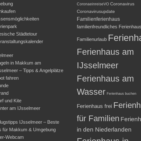
ebung
Coronavirus
CoronaeinreiseVO
nkaufen
Coronavirusupdate
sensmöglichkeiten
Familienferienhaus
rienpark
familienfreundliches Ferienhau
iesische Städtetour
Ferienh
Familienurlaub
ranstaltungskalender
Ferienhaus am
elmeer
geln in Makkum am
IJsselmeer
sselmeer – Tipps & Angelplätze
Ferienhaus am
ot fahren
unde
Wasser
rand
Ferienhaus buchen
rf und Kite
Ferien
Ferienhaus frei
nter am IJsselmeer
für Familien
Ferien
lugstipps IJsselmeer – Beste
in den Niederlanden
s für Makkum & Umgebung
ter-Webcam