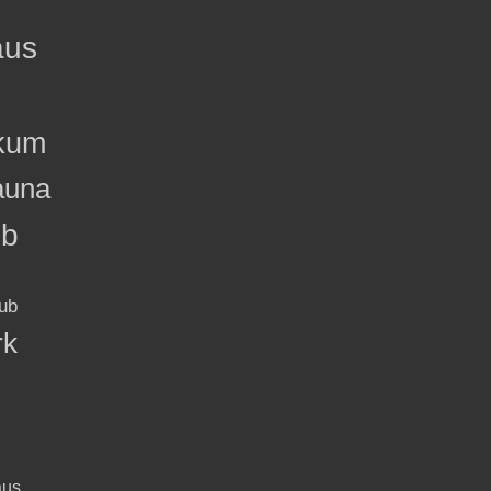
aus
kum
auna
ub
ub
rk
aus