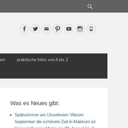
Suche
Facebook
Twitter
Email
Pinterest
YouTube
Instagram
Phone
cam
praktische Infos von A bis Z
Was es Neues gibt:
Spätsommer am IJsselmeer: Warum
September die schönste Zeit in Makkum ist