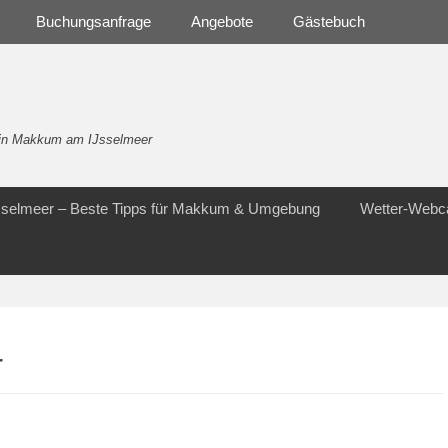
Buchungsanfrage
Angebote
Gästebuch
- in Makkum am IJsselmeer
Jsselmeer – Beste Tipps für Makkum & Umgebung
Wetter-Web
r