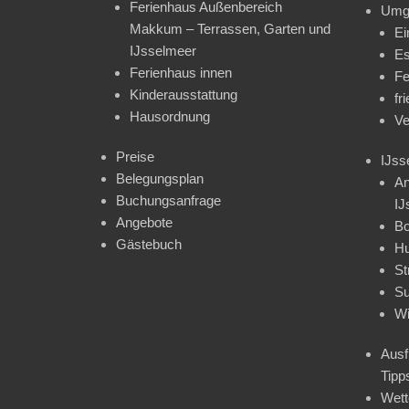
Ferienhaus Außenbereich
Umg
Makkum – Terrassen, Garten und
Ei
IJsselmeer
Es
Ferienhaus innen
Fe
Kinderausstattung
fr
Hausordnung
Ve
Preise
IJss
Belegungsplan
An
Buchungsanfrage
IJ
Angebote
Bo
Gästebuch
H
St
Su
Wi
Ausf
Tipp
Wet