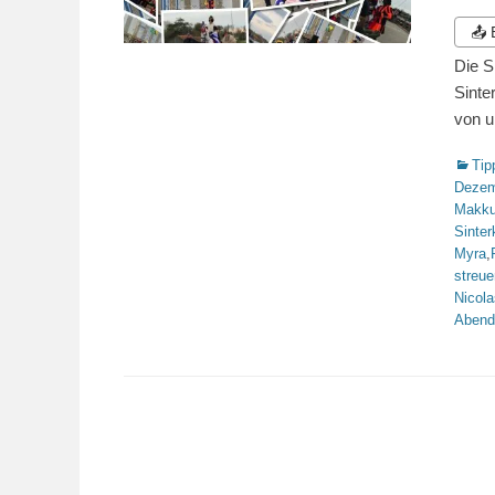
am
📤
Die S
Sinte
von 
Katego
Tip
Dezem
Makk
Sinter
Myra
,
streue
Nicola
Abend