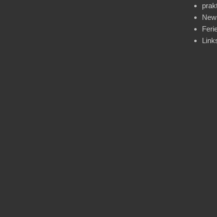
prak
News
Feri
Link