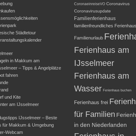
ebung
Coronavirus
CoronaeinreiseVO
nkaufen
Coronavirusupdate
sensmöglichkeiten
Familienferienhaus
rienpark
familienfreundliches Ferienhau
iesische Städtetour
Ferienh
Familienurlaub
ranstaltungskalender
Ferienhaus am
elmeer
geln in Makkum am
IJsselmeer
sselmeer – Tipps & Angelplätze
Ferienhaus am
ot fahren
unde
Wasser
rand
Ferienhaus buchen
rf und Kite
Ferien
Ferienhaus frei
nter am IJsselmeer
für Familien
Ferien
lugstipps IJsselmeer – Beste
in den Niederlanden
s für Makkum & Umgebung
ter-Webcam