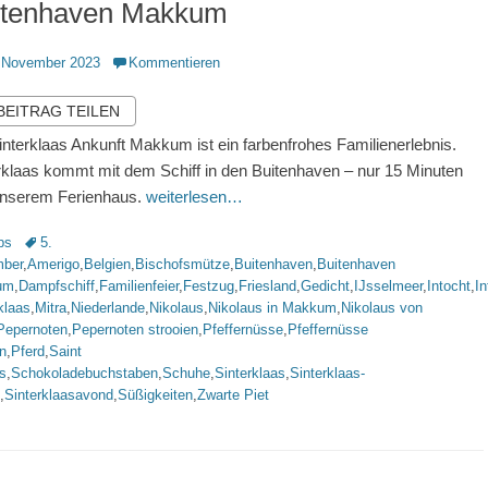
itenhaven Makkum
ntlicht
 November 2023
Kommentieren
 BEITRAG TEILEN
interklaas Ankunft Makkum ist ein farbenfrohes Familienerlebnis.
rklaas kommt mit dem Schiff in den Buitenhaven – nur 15 Minuten
unserem Ferienhaus.
weiterlesen…
rien
Schlagworte
ps
5.
ber
,
Amerigo
,
Belgien
,
Bischofsmütze
,
Buitenhaven
,
Buitenhaven
um
,
Dampfschiff
,
Familienfeier
,
Festzug
,
Friesland
,
Gedicht
,
IJsselmeer
,
Intocht
,
In
klaas
,
Mitra
,
Niederlande
,
Nikolaus
,
Nikolaus in Makkum
,
Nikolaus von
Pepernoten
,
Pepernoten strooien
,
Pfeffernüsse
,
Pfeffernüsse
n
,
Pferd
,
Saint
s
,
Schokoladebuchstaben
,
Schuhe
,
Sinterklaas
,
Sinterklaas-
,
Sinterklaasavond
,
Süßigkeiten
,
Zwarte Piet