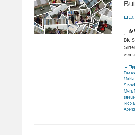
Bu
Veröffe
10.
am
📤
Die S
Sinte
von 
Katego
Tip
Dezem
Makk
Sinter
Myra
,
streue
Nicola
Abend