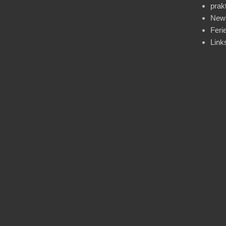
prak
News
Feri
Link