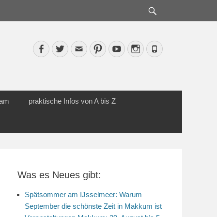
Suche
Facebook
Twitter
Email
Pinterest
YouTube
Instagram
Phone
cam
praktische Infos von A bis Z
Was es Neues gibt:
Spätsommer am IJsselmeer: Warum
September die schönste Zeit in Makkum ist