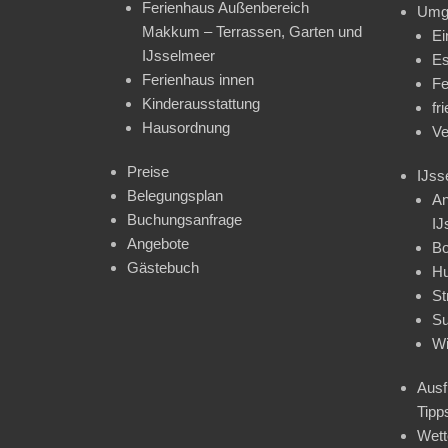
Ferienhaus Außenbereich
Umg
Makkum – Terrassen, Garten und
Ei
IJsselmeer
Es
Ferienhaus innen
Fe
Kinderausstattung
fr
Hausordnung
Ve
Preise
IJss
Belegungsplan
An
Buchungsanfrage
IJ
Angebote
Bo
Gästebuch
H
St
Su
Wi
Ausf
Tipp
Wet