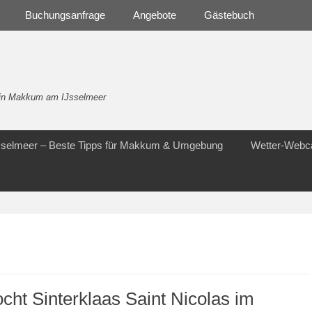
Buchungsanfrage
Angebote
Gästebuch
- in Makkum am IJsselmeer
Jsselmeer – Beste Tipps für Makkum & Umgebung
Wetter-Web
ocht Sinterklaas Saint Nicolas im