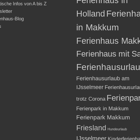
Ferienhaus in
tische Infos von A bis Z
letter
Holland
Ferienh
enhaus-Blog
in Makkum
s
Ferienhaus Mak
Ferienhaus mit S
Ferienhausurla
Ferienhausurlaub am
IJsselmeer
Ferienhausurla
Ferienpa
trotz Corona
Ferienpark in Makkum
Ferienpark Makkum
Friesland
Hundeurlaub
IJsselmeer
Kinderferienh