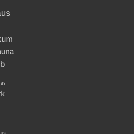
aus
kum
auna
ub
ub
rk
aus