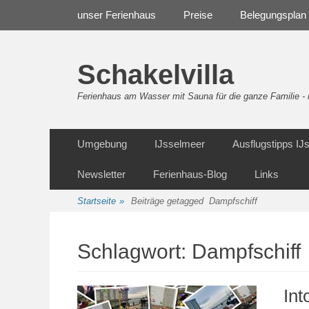
Weiter
Navigation
unser Ferienhaus
Preise
Belegungsplan
zum
Inhalt
Schakelvilla
Ferienhaus am Wasser mit Sauna für die ganze Familie 
Weiter
Sekundäre Navigation
Umgebung
IJsselmeer
Ausflugstipps I
zum
Inhalt
Newsletter
Ferienhaus-Blog
Links
Startseite
»
Beiträge getagged
Dampfschiff
Schlagwort:
Dampfschiff
Int