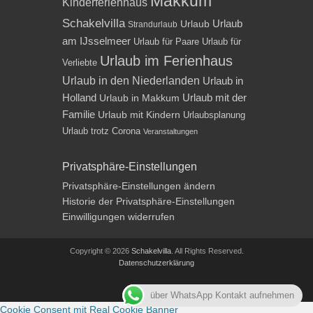
Makkum
Kinderferienhaus
Schakelvilla
Urlaub
Urlaub
Strandurlaub
am IJsselmeer
Urlaub für Paare
Urlaub für
Urlaub im Ferienhaus
Verliebte
Urlaub in den Niederlanden
Urlaub in
Holland
Urlaub mit der
Urlaub in Makkum
Familie
Urlaub mit Kindern
Urlaubsplanung
Urlaub trotz Corona
Veranstaltungen
Privatsphäre-Einstellungen
Privatsphäre-Einstellungen ändern
Historie der Privatsphäre-Einstellungen
Einwilligungen widerrufen
Copyright © 2026
Schakelvilla
. All Rights Reserved.
Datenschutzerklärung
Impressum
über WhatsApp Kontakt aufnehmen
Cookie Consent mit Real Cookie Banner