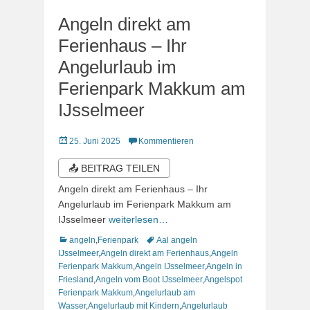
Angeln direkt am
Ferienhaus – Ihr
Angelurlaub im
Ferienpark Makkum am
IJsselmeer
Veröffentlicht
25. Juni 2025
Kommentieren
am
📤 BEITRAG TEILEN
Angeln direkt am Ferienhaus – Ihr
Angelurlaub im Ferienpark Makkum am
IJsselmeer
weiterlesen…
Kategorien
Schlagworte
angeln
,
Ferienpark
Aal angeln
IJsselmeer
,
Angeln direkt am Ferienhaus
,
Angeln
Ferienpark Makkum
,
Angeln IJsselmeer
,
Angeln in
Friesland
,
Angeln vom Boot IJsselmeer
,
Angelspot
Ferienpark Makkum
,
Angelurlaub am
Wasser
,
Angelurlaub mit Kindern
,
Angelurlaub