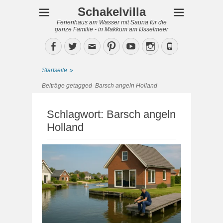
Schakelvilla
Ferienhaus am Wasser mit Sauna für die
ganze Familie - in Makkum am IJsselmeer
Facebook
Twitter
Email
Pinterest
YouTube
Instagram
Phone
Startseite
»
Beiträge getagged
Barsch angeln Holland
Schlagwort:
Barsch angeln
Holland