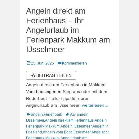
Angeln direkt am
Ferienhaus – Ihr
Angelurlaub im
Ferienpark Makkum am
IJsselmeer
Veröffentlicht
25. Juni 2025
Kommentieren
am
📤 BEITRAG TEILEN
Angeln direkt am Ferienhaus in Makkum:
Vom hauseigenen Steg aus oder mit dem
Ruderboot – alle Tipps für euren
Angelurlaub am IJsselmeer.
weiterlesen…
Kategorien
Schlagworte
angeln
,
Ferienpark
Aal angeln
IJsselmeer
,
Angeln direkt am Ferienhaus
,
Angeln
Ferienpark Makkum
,
Angeln IJsselmeer
,
Angeln in
Friesland
,
Angeln vom Boot IJsselmeer
,
Angelspot
Ferienpark Makkum
,
Angelurlaub am