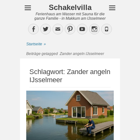
Schakelvilla
Ferienhaus am Wasser mit Sauna für die
ganze Familie - in Makkum am IJsselmeer
Facebook
Twitter
Email
Pinterest
YouTube
Instagram
Phone
Startseite
»
Beiträge getagged
Zander angeln IJsselmeer
Schlagwort:
Zander angeln
IJsselmeer