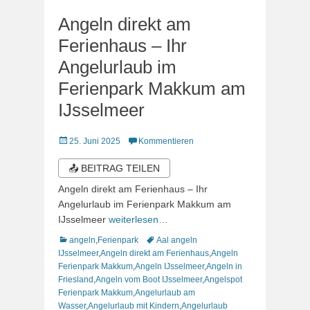
Angeln direkt am
Ferienhaus – Ihr
Angelurlaub im
Ferienpark Makkum am
IJsselmeer
Veröffentlicht
25. Juni 2025
Kommentieren
am
📤 BEITRAG TEILEN
Angeln direkt am Ferienhaus – Ihr
Angelurlaub im Ferienpark Makkum am
IJsselmeer
weiterlesen…
Kategorien
Schlagworte
angeln
,
Ferienpark
Aal angeln
IJsselmeer
,
Angeln direkt am Ferienhaus
,
Angeln
Ferienpark Makkum
,
Angeln IJsselmeer
,
Angeln in
Friesland
,
Angeln vom Boot IJsselmeer
,
Angelspot
Ferienpark Makkum
,
Angelurlaub am
Wasser
,
Angelurlaub mit Kindern
,
Angelurlaub