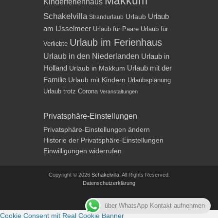
Makkum
Kinderferienhaus
Schakelvilla
Urlaub
Urlaub
Strandurlaub
am IJsselmeer
Urlaub für Paare
Urlaub für
Urlaub im Ferienhaus
Verliebte
Urlaub in den Niederlanden
Urlaub in
Holland
Urlaub mit der
Urlaub in Makkum
Familie
Urlaub mit Kindern
Urlaubsplanung
Urlaub trotz Corona
Veranstaltungen
Privatsphäre-Einstellungen
Privatsphäre-Einstellungen ändern
Historie der Privatsphäre-Einstellungen
Einwilligungen widerrufen
Copyright © 2026
Schakelvilla
. All Rights Reserved.
Datenschutzerklärung
Impressum
über WhatsApp Kontakt aufnehmen
Cookie Consent mit Real Cookie Banner