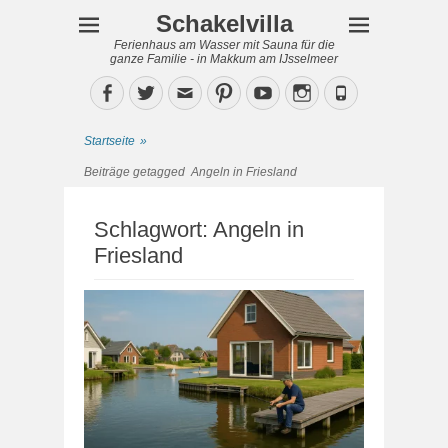
Schakelvilla
Ferienhaus am Wasser mit Sauna für die
ganze Familie - in Makkum am IJsselmeer
Facebook
Twitter
Email
Pinterest
YouTube
Instagram
Phone
Startseite
»
Beiträge getagged
Angeln in Friesland
Schlagwort:
Angeln in
Friesland