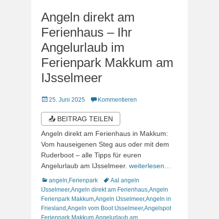
Angeln direkt am
Ferienhaus – Ihr
Angelurlaub im
Ferienpark Makkum am
IJsselmeer
Veröffentlicht
25. Juni 2025
Kommentieren
am
📤 BEITRAG TEILEN
Angeln direkt am Ferienhaus in Makkum:
Vom hauseigenen Steg aus oder mit dem
Ruderboot – alle Tipps für euren
Angelurlaub am IJsselmeer.
weiterlesen…
Kategorien
Schlagworte
angeln
,
Ferienpark
Aal angeln
IJsselmeer
,
Angeln direkt am Ferienhaus
,
Angeln
Ferienpark Makkum
,
Angeln IJsselmeer
,
Angeln in
Friesland
,
Angeln vom Boot IJsselmeer
,
Angelspot
Ferienpark Makkum
,
Angelurlaub am