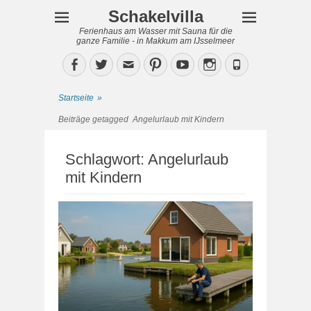
Schakelvilla
Ferienhaus am Wasser mit Sauna für die
ganze Familie - in Makkum am IJsselmeer
Facebook
Twitter
Email
Pinterest
YouTube
Instagram
Phone
Startseite
»
Beiträge getagged
Angelurlaub mit Kindern
Schlagwort:
Angelurlaub
mit Kindern