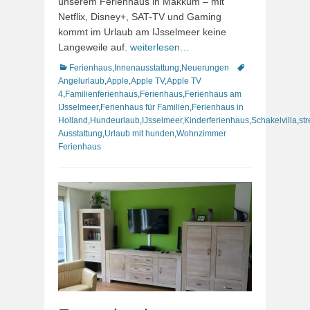
unserem Ferienhaus in Makkum – mit
Netflix, Disney+, SAT-TV und Gaming
kommt im Urlaub am IJsselmeer keine
Langeweile auf.
weiterlesen…
Kategorien
Schlagworte
Ferienhaus
,
Innenausstattung
,
Neuerungen
Angelurlaub
,
Apple
,
Apple TV
,
Apple TV
4
,
Familienferienhaus
,
Ferienhaus
,
Ferienhaus am
IJsselmeer
,
Ferienhaus für Familien
,
Ferienhaus in
Holland
,
Hundeurlaub
,
IJsselmeer
,
Kinderferienhaus
,
Schakelvilla
,
st
Ausstattung
,
Urlaub mit hunden
,
Wohnzimmer
Ferienhaus