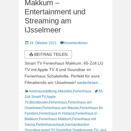
Makkum –
Entertainment und
Streaming am
IJsselmeer
Veröffentlicht
19. Oktober 2021
Kommentieren
am
📤 BEITRAG TEILEN
Smart TV Ferienhaus Makkum: 65-Zoll LG
TV mit Apple TV 4 und Soundbar im
Ferienhaus Schakelvilla. Perfekt für eure
Filmabende am IJsselmeer!
weiterlesen…
Kategorien
Schlagworte
Innenausstattung
,
Aktuelles
,
Ferienhaus
65
Zoll Smart TV
,
Apple
TV
,
Blockbuster
,
Ferienhaus
,
Ferienhaus am
IJsselmeer
,
Ferienhaus am Wasser
,
Ferienhaus für
Familien
,
Ferienhaus in Holland
,
Ferienhaus in
Makkum
,
Ferienhaus Makkum
,
Ferienhaus mit
Sauna
,
Ferienhausurlaub
,
harman/kardon
Soundbar
,
smart-TV
,
Soundbar
,
Spielkonsole
,
TV- und