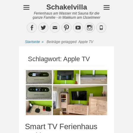
Schakelvilla
Ferienhaus am Wasser mit Sauna für die
ganze Familie - in Makkum am IJsselmeer
Facebook
Twitter
Email
Pinterest
YouTube
Instagram
Phone
Startseite
»
Beiträge getagged
Apple TV
Schlagwort:
Apple TV
Smart TV Ferienhaus