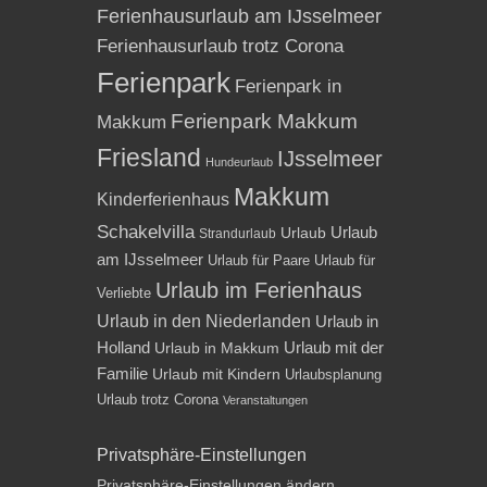
Ferienhausurlaub am IJsselmeer
Ferienhausurlaub trotz Corona
Ferienpark
Ferienpark in
Ferienpark Makkum
Makkum
Friesland
IJsselmeer
Hundeurlaub
Makkum
Kinderferienhaus
Schakelvilla
Urlaub
Urlaub
Strandurlaub
am IJsselmeer
Urlaub für Paare
Urlaub für
Urlaub im Ferienhaus
Verliebte
Urlaub in den Niederlanden
Urlaub in
Holland
Urlaub mit der
Urlaub in Makkum
Familie
Urlaub mit Kindern
Urlaubsplanung
Urlaub trotz Corona
Veranstaltungen
Privatsphäre-Einstellungen
Privatsphäre-Einstellungen ändern