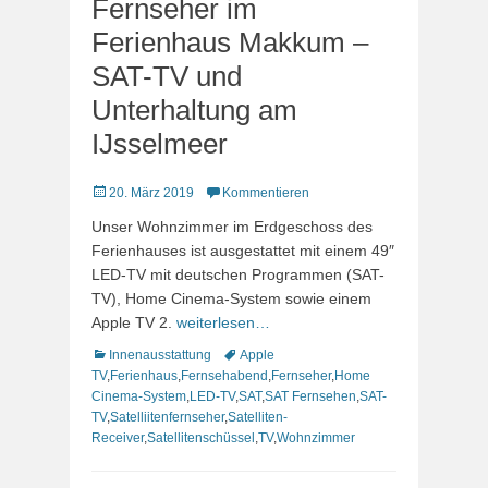
Fernseher im
Ferienhaus Makkum –
SAT-TV und
Unterhaltung am
IJsselmeer
Veröffentlicht
20. März 2019
Kommentieren
am
Unser Wohnzimmer im Erdgeschoss des
Ferienhauses ist ausgestattet mit einem 49″
LED-TV mit deutschen Programmen (SAT-
TV), Home Cinema-System sowie einem
Apple TV 2.
weiterlesen…
Kategorien
Schlagworte
Innenausstattung
Apple
TV
,
Ferienhaus
,
Fernsehabend
,
Fernseher
,
Home
Cinema-System
,
LED-TV
,
SAT
,
SAT Fernsehen
,
SAT-
TV
,
Satelliitenfernseher
,
Satelliten-
Receiver
,
Satellitenschüssel
,
TV
,
Wohnzimmer