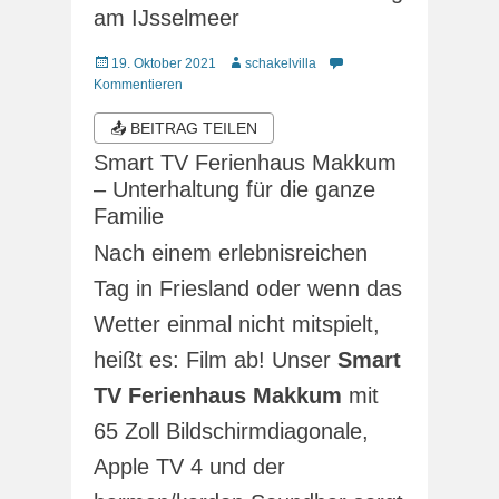
am IJsselmeer
Veröffentlicht
Autor
19. Oktober 2021
schakelvilla
am
Kommentieren
📤 BEITRAG TEILEN
Smart TV Ferienhaus Makkum
– Unterhaltung für die ganze
Familie
Nach einem erlebnisreichen
Tag in Friesland oder wenn das
Wetter einmal nicht mitspielt,
heißt es: Film ab! Unser
Smart
TV Ferienhaus Makkum
mit
65 Zoll Bildschirmdiagonale,
Apple TV 4 und der