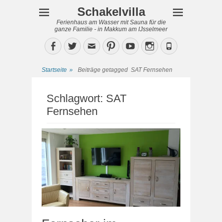
Schakelvilla
Ferienhaus am Wasser mit Sauna für die
ganze Familie - in Makkum am IJsselmeer
Facebook
Twitter
Email
Pinterest
YouTube
Instagram
Phone
Startseite
»
Beiträge getagged
SAT Fernsehen
Schlagwort:
SAT
Fernsehen