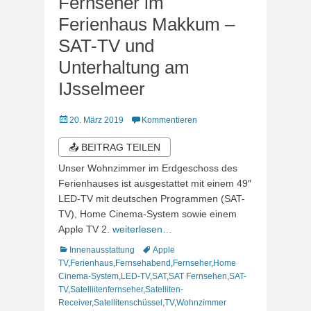
Fernseher im
Ferienhaus Makkum –
SAT-TV und
Unterhaltung am
IJsselmeer
Veröffentlicht
20. März 2019
Kommentieren
am
📤 BEITRAG TEILEN
Unser Wohnzimmer im Erdgeschoss des
Ferienhauses ist ausgestattet mit einem 49″
LED-TV mit deutschen Programmen (SAT-
TV), Home Cinema-System sowie einem
Apple TV 2.
weiterlesen…
Kategorien
Schlagworte
Innenausstattung
Apple
TV
,
Ferienhaus
,
Fernsehabend
,
Fernseher
,
Home
Cinema-System
,
LED-TV
,
SAT
,
SAT Fernsehen
,
SAT-
TV
,
Satelliitenfernseher
,
Satelliten-
Receiver
,
Satellitenschüssel
,
TV
,
Wohnzimmer