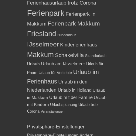
Ferienhausurlaub trotz Corona
Ferienpark
Ferienpark in
Ferienpark Makkum
Makkum
Friesland
Hundeurlaub
IJsselmeer
Kinderferienhaus
Makkum
Schakelvilla
Strandurlaub
Urlaub am IJsselmeer
Urlaub
Urlaub für
Urlaub im
Paare
Urlaub für Verliebte
Ferienhaus
Urlaub in den
Niederlanden
Urlaub in Holland
Urlaub
Urlaub mit der Familie
in Makkum
Urlaub
mit Kindern
Urlaubsplanung
Urlaub trotz
Corona
Veranstaltungen
Privatsphäre-Einstellungen
Privatsphäre-Einstellungen ändern