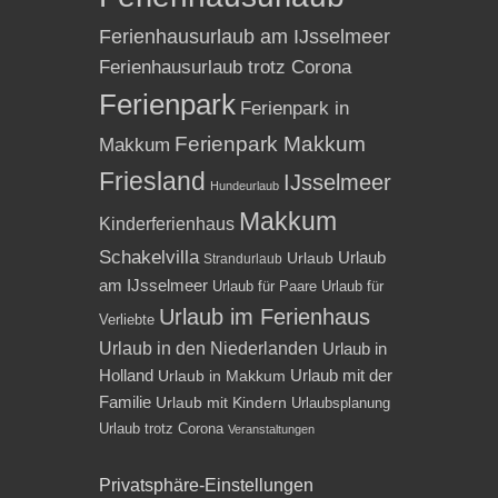
Ferienhausurlaub am IJsselmeer
Ferienhausurlaub trotz Corona
Ferienpark
Ferienpark in
Ferienpark Makkum
Makkum
Friesland
IJsselmeer
Hundeurlaub
Makkum
Kinderferienhaus
Schakelvilla
Urlaub
Urlaub
Strandurlaub
am IJsselmeer
Urlaub für Paare
Urlaub für
Urlaub im Ferienhaus
Verliebte
Urlaub in den Niederlanden
Urlaub in
Holland
Urlaub mit der
Urlaub in Makkum
Familie
Urlaub mit Kindern
Urlaubsplanung
Urlaub trotz Corona
Veranstaltungen
Privatsphäre-Einstellungen