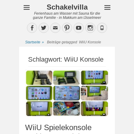
Schakelvilla
Ferienhaus am Wasser mit Sauna für die
ganze Familie - in Makkum am IJsselmeer
Facebook
Twitter
Email
Pinterest
YouTube
Instagram
Phone
Startseite
»
Beiträge getagged
WiiU Konsole
Schlagwort:
WiiU Konsole
WiiU Spielekonsole