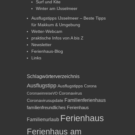
Surf und Kite
Winter am IJsselmeer
Ausflugstipps IJsselmeer – Beste Tipps
für Makkum & Umgebung
Wetter-Webcam
praktische Infos von A bis Z
Newsletter
Ferienhaus-Blog
Links
Schlagwörterverzeichnis
Ausflugstipp
Ausflugstipps
Corona
Coronavirus
CoronaeinreiseVO
Familienferienhaus
Coronavirusupdate
familienfreundliches Ferienhaus
Ferienhaus
Familienurlaub
Ferienhaus am