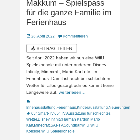
Makkum – Spielspass
für die ganze Familie im
Ferienhaus
Veröffentlicht
26. April 2022
Kommentieren
am
📤 BEITRAG TEILEN
Seit April 2022 haben wir nun eine WiiU
Spielekonsole mit unter anderem Disney
Infinity, Minecraft, Mario Kart etc. im
Ferienhaus. Damit ist auch bei schlechtem
Wetter für alles gesorgt udn es kommt keine
Langeweile auf.
weiterlesen…
Kategorien
Innenausstattung
,
Ferienhaus
,
Kinderausstattung
,
Neuerungen
Schlagworte
65" Smart-TV
,
65" TV
,
Ausstattung für schlechtes
Wetter
,
Disney Infinity
,
Harman Kardon
,
Mario
Kart
,
Minecraft
,
SAT-TV
,
Soundbar
,
WiiU
,
WiiU
Konsole
,
WiiU Spielekonsole