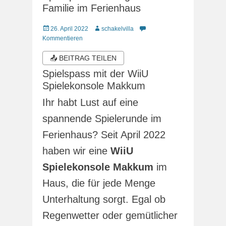
Familie im Ferienhaus
Veröffentlicht
Autor
26. April 2022
schakelvilla
am
Kommentieren
📤 BEITRAG TEILEN
Spielspass mit der WiiU
Spielekonsole Makkum
Ihr habt Lust auf eine
spannende Spielerunde im
Ferienhaus? Seit April 2022
haben wir eine
WiiU
Spielekonsole Makkum
im
Haus, die für jede Menge
Unterhaltung sorgt. Egal ob
Regenwetter oder gemütlicher