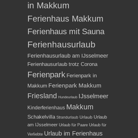
in Makkum
Ferienhaus Makkum
Ferienhaus mit Sauna
Ferienhausurlaub
Ferienhausurlaub am IJsselmeer
Ferienhausurlaub trotz Corona
Ferienpark
Ferienpark in
Ferienpark Makkum
Makkum
Friesland
IJsselmeer
Hundeurlaub
Makkum
Kinderferienhaus
Schakelvilla
Urlaub
Urlaub
Strandurlaub
am IJsselmeer
Urlaub für Paare
Urlaub für
Urlaub im Ferienhaus
Verliebte