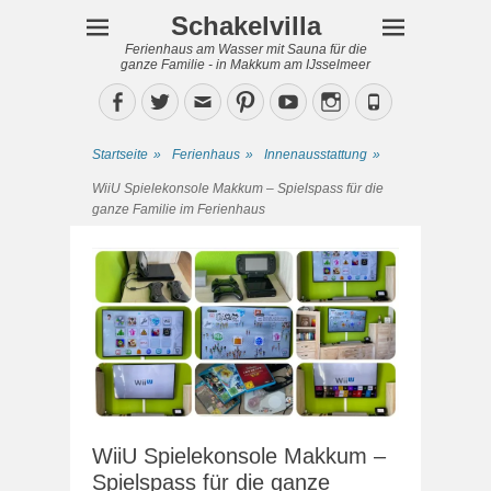
Schakelvilla
Ferienhaus am Wasser mit Sauna für die
ganze Familie - in Makkum am IJsselmeer
Facebook
Twitter
Email
Pinterest
YouTube
Instagram
Phone
Startseite
»
Ferienhaus
»
Innenausstattung
»
WiiU Spielekonsole Makkum – Spielspass für die
ganze Familie im Ferienhaus
WiiU Spielekonsole Makkum –
Spielspass für die ganze